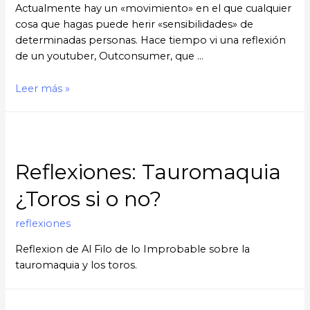
Actualmente hay un «movimiento» en el que cualquier
cosa que hagas puede herir «sensibilidades» de
determinadas personas. Hace tiempo vi una reflexión
de un youtuber, Outconsumer, que …
Reflexiones:
Leer más »
Libertad
¿Somos
libres
o
Reflexiones: Tauromaquia
no?
¿Toros si o no?
reflexiones
Reflexion de Al Filo de lo Improbable sobre la
tauromaquia y los toros.