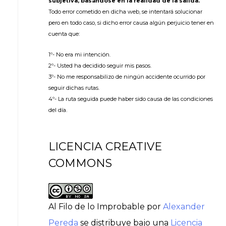
subjetiva, basándose en la realidad de la salida.
Todo error cometido en dicha web, se intentará solucionar
pero en todo caso, si dicho error causa algún perjuicio tener en
cuenta que:
1º- No era mi intención.
2º- Usted ha decidido seguir mis pasos.
3º- No me responsabilizo de ningún accidente ocurrido por
seguir dichas rutas.
4º- La ruta seguida puede haber sido causa de las condiciones
del día.
LICENCIA CREATIVE
COMMONS
Al Filo de lo Improbable
por
Alexander
Pereda
se distribuye bajo una
Licencia