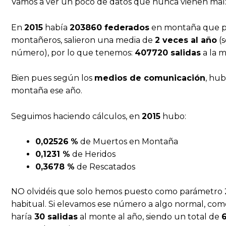
Vamos a ver un poco de datos que nunca vienen mal
En
2015
había
203860 federados
en montaña que po
montañeros, salieron una media de
2 veces al año
(s
número), por lo que tenemos:
407720 salidas
a la 
Bien pues según los
medios de comunicación
, hu
montaña ese año.
Seguimos haciendo cálculos, en
2015
hubo:
0,02526
%
de Muertos en Montaña
0,1231 %
de Heridos
0,3678 %
de Rescatados
NO olvidéis que solo hemos puesto como parámetro 2
habitual. Si elevamos ese número a algo normal, como
haría
30 salidas
al monte al año, siendo un total de