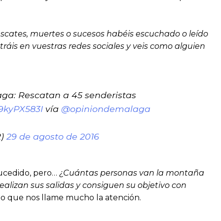
escates, muertes o sucesos habéis escuchado o leído
is en vuestras redes sociales y veis como alguien
aga: Rescatan a 45 senderistas
R9kyPX583I
vía
@opiniondemalaga
2)
29 de agosto de 2016
sucedido, pero…
¿Cuántas personas van la montaña
alizan sus salidas y consiguen su objetivo con
reo que nos llame mucho la atención.