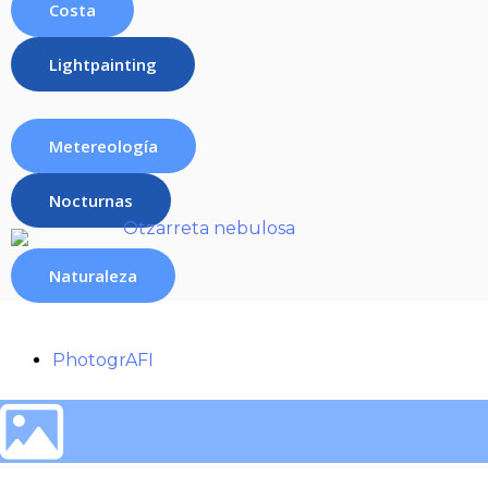
Costa
Lightpainting
Metereología
Nocturnas
Naturaleza
PhotogrAFI