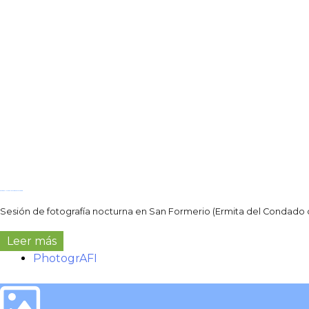
photogrAFI: Necrópolis nocturna de San Formerio
Sesión de fotografía nocturna en San Formerio (Ermita del Condado de
Leer más
PhotogrAFI