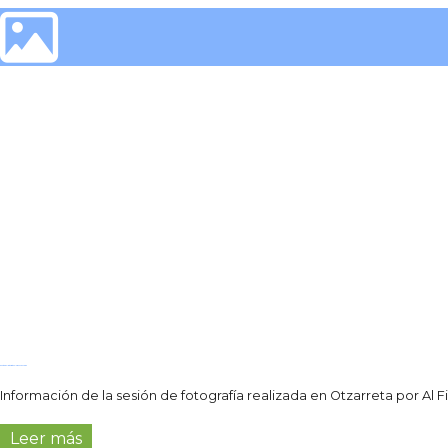
photogrAFI: Otzarreta en larga exposición
Información de la sesión de fotografía realizada en Otzarreta por Al F
Leer más