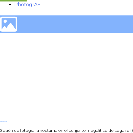
PhotogrAFI
photogrAFI: Legaire y la Vía Lactea
Sesión de fotografía nocturna en el conjunto megálítico de Legaire (S