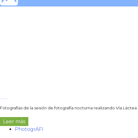
photogrAFI: Vía Láctea en Sorginetxe
Fotografías de la sesión de fotografía nocturna realizando Vía Láctea
Leer más
PhotogrAFI