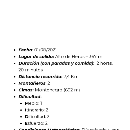
Fecha
: 01/08/2021
Lugar de salida:
Alto de Heros – 367 m
Duración (con paradas y comida)
:
2 horas,
20 minutos
Distancia recorrida
:
7,4 Km
Montañeros
: 2
Cimas
:
Montenegro (692 m)
Dificultad
:
M
edio: 1
I
tinerario: 2
D
ificultad: 2
E
sfuerzo: 2
Condiciones Meteorológica
: Día soleado y con