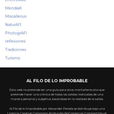
MendiaK
Miscalleous
NaturAFI
PhotogrAFI
reflexiones
Tradiciones
Turismo
AL FILO DE LO IMPROBABLE
Esta web no pretende ser una guía para otros montañeros sino que
pretende hacer una crónica de todas las salidas realizadas de una
manera personal y subjetiva, basándose en la realidad de la salida.
Al Filo de lo Improbable por Alexander Pereda se distribuye bajo una
Licencia Creative Commons Atribución-NoComercial-CompartirIgual