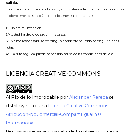
salida.
Todo error cometido en dicha web, se intentará solucionar pero en todo caso,
si dicho error causa algún perjuicio tener en cuenta que:
1º- No era mi intención.
2º- Usted ha decidido seguir mis pasos.
3º- No me responsabilizo de ningún accidente ocurrido por seguir dichas
rutas.
4º- La ruta seguida puede haber sido causa de las condiciones del día.
LICENCIA CREATIVE COMMONS
Al Filo de lo Improbable
por
Alexander Pereda
se
distribuye bajo una
Licencia Creative Commons
Atribución-NoComercial-CompartirIgual 4.0
Internacional
.
Permisos que vayan más allá de lo cubierto por esta