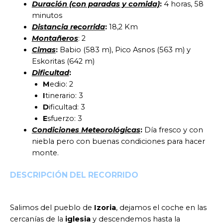
Duración (con paradas y comida)
:
4 horas, 58
minutos
Distancia recorrida
:
18,2 Km
Montañeros
: 2
Cimas
:
Babio (583 m), Pico Asnos (563 m) y
Eskoritas (642 m)
Dificultad
:
M
edio: 2
I
tinerario: 3
D
ificultad: 3
E
sfuerzo: 3
Condiciones Meteorológicas
:
Día fresco y con
niebla pero con buenas condiciones para hacer
monte.
DESCRIPCIÓN DEL RECORRIDO
Salimos del pueblo de
Izoria
, dejamos el coche en las
cercanías de la
iglesia
y descendemos hasta la