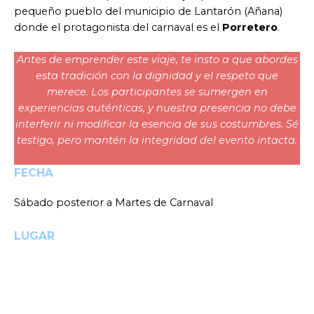
pequeño pueblo del municipio de Lantarón (Añana)
donde el protagonista del carnaval es el
Porretero
.
Antes de emprender este viaje, te insto a que abordes
esta tradición con la dignidad y el respeto que
merece. Los participantes se sumergen en
experiencias auténticas, y nuestra presencia no debe
interferir ni modificar la esencia de sus costumbres. Sé
testigo, pero mantén la integridad del evento intacta.
FECHA
Sábado posterior a Martes de Carnaval
LUGAR