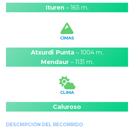
Ituren
– 165 m.
CIMAS
Atxurdi Punta
– 1004 m.
Mendaur
– 1131 m.
CLIMA
Caluroso
DESCRIPCIÓN DEL RECORRIDO