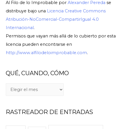
Al Filo de lo Improbable
por
Alexander Pereda
se
distribuye bajo una
Licencia Creative Commons
Atribución-NoComercial-CompartirIgual 4.0
Internacional
.
Permisos que vayan más allá de lo cubierto por esta
licencia pueden encontrarse en
http://www.alfilodeloimprobable.com
.
QUÉ, CUANDO, CÓMO
Q
U
É
RASTREADOR DE ENTRADAS
,
C
U