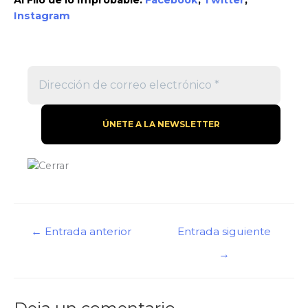
Instagram
Navegación
←
Entrada anterior
Entrada siguiente
de
→
entradas