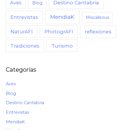
Destino Cantabria
Aves
Blog
A
MendiaK
N
Entrevistas
Miscalleous
D
NaturAFI
PhotogrAFI
reflexiones
O
,
Turismo
Tradiciones
C
Ó
M
Categorías
O
Aves
Blog
Destino Cantabria
Entrevistas
MendiaK