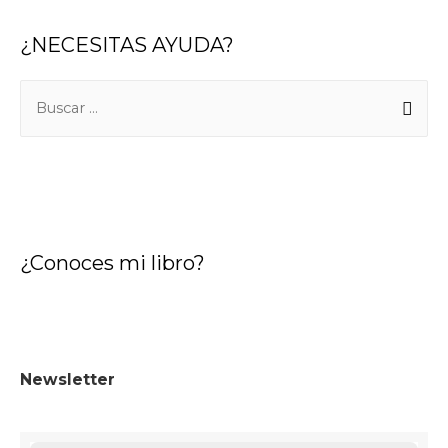
¿NECESITAS AYUDA?
B
u
s
c
a
r
¿Conoces mi libro?
:
Newsletter