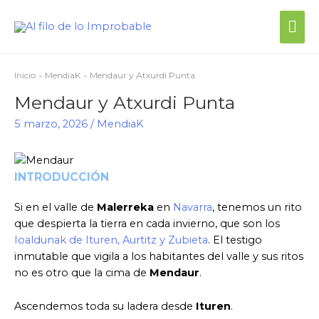
Me
prin
Inicio
MendiaK
Mendaur y Atxurdi Punta
Mendaur y Atxurdi Punta
5 marzo, 2026
/
MendiaK
INTRODUCCIÓN
Si en el valle de
Malerreka
en
Navarra
, tenemos un rito
que despierta la tierra en cada invierno, que son los
Ioaldunak de Ituren, Aurtitz y Zubieta
. El testigo
inmutable que vigila a los habitantes del valle y sus ritos
no es otro que la cima de
Mendaur
.
Ascendemos toda su ladera desde
Ituren
.