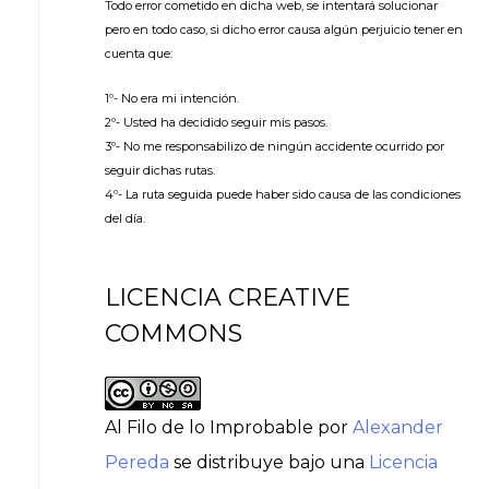
Todo error cometido en dicha web, se intentará solucionar
pero en todo caso, si dicho error causa algún perjuicio tener en
cuenta que:
1º- No era mi intención.
2º- Usted ha decidido seguir mis pasos.
3º- No me responsabilizo de ningún accidente ocurrido por
seguir dichas rutas.
4º- La ruta seguida puede haber sido causa de las condiciones
del día.
LICENCIA CREATIVE
COMMONS
Al Filo de lo Improbable
por
Alexander
Pereda
se distribuye bajo una
Licencia