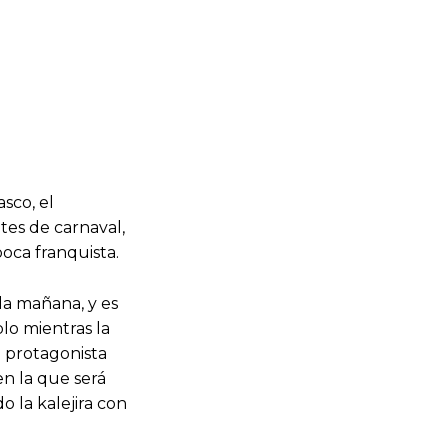
sco, el
tes de carnaval,
poca franquista.
 la mañana, y es
lo mientras la
l protagonista
n la que será
o la kalejira con