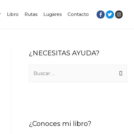
r
Libro
Rutas
Lugares
Contacto
¿NECESITAS AYUDA?
B
u
s
c
a
r
¿Conoces mi libro?
: