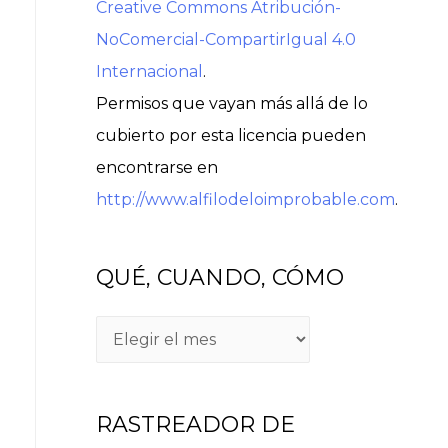
Creative Commons Atribución-
NoComercial-CompartirIgual 4.0
Internacional
.
Permisos que vayan más allá de lo
cubierto por esta licencia pueden
encontrarse en
http://www.alfilodeloimprobable.com
.
QUÉ, CUANDO, CÓMO
Q
U
É
RASTREADOR DE
,