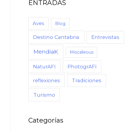
ENTRADAS
C
U
A
Aves
Blog
N
Destino Cantabria
Entrevistas
D
O
MendiaK
Miscalleous
,
NaturAFI
PhotogrAFI
C
Ó
reflexiones
Tradiciones
M
Turismo
O
Categorías