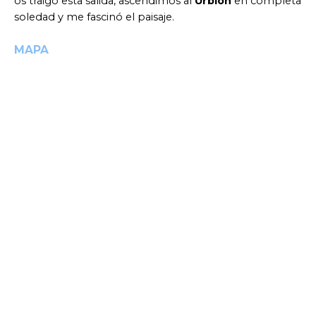
os traigo esta salida, ascendimos al
Urbión
en completa
soledad y me fascinó el paisaje.
MAPA