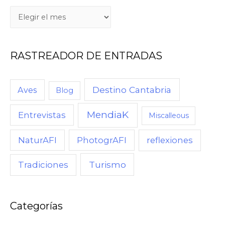
Q
U
É
RASTREADOR DE ENTRADAS
,
C
U
Destino Cantabria
Aves
Blog
A
MendiaK
N
Entrevistas
Miscalleous
D
NaturAFI
PhotogrAFI
reflexiones
O
,
Turismo
Tradiciones
C
Ó
M
Categorías
O