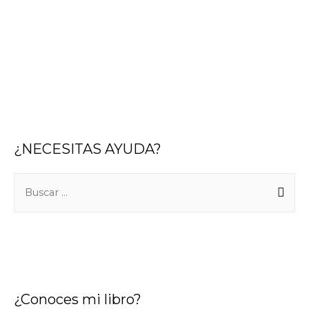
¿NECESITAS AYUDA?
B
u
s
c
a
r
¿Conoces mi libro?
: