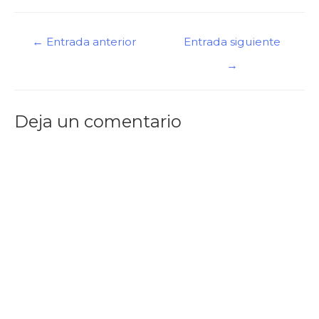
Navegación
←
Entrada anterior
Entrada siguiente
de
→
entradas
Deja un comentario