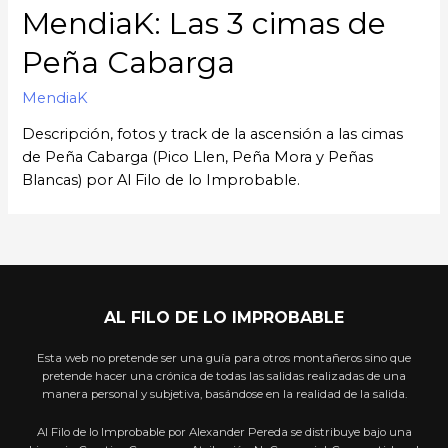
MendiaK: Las 3 cimas de
Peña Cabarga
MendiaK
Descripción, fotos y track de la ascensión a las cimas
de Peña Cabarga (Pico Llen, Peña Mora y Peñas
Blancas) por Al Filo de lo Improbable.
AL FILO DE LO IMPROBABLE
Esta web no pretende ser una guía para otros montañeros sino que
pretende hacer una crónica de todas las salidas realizadas de una
manera personal y subjetiva, basándose en la realidad de la salida.
Al Filo de lo Improbable por Alexander Pereda se distribuye bajo una