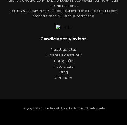
Licencia Creative Commons Atribución-NoComercial-CompartirIgual
4.0 Internacional.
Permisos que vayan más allá de lo cubierto por esta licencia pueden
encontrarse en Al Filo de lo Improbable.
Condiciones y avisos
Nuestras rutas
Lugares a descubrir
Fotografía
Naturaleza
Blog
Contacto
Copyright © 2026 | Al filo de lo Improbable. Diseño Atentamente