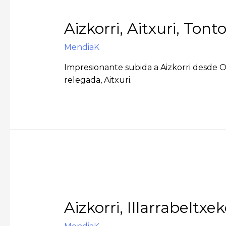
Aizkorri, Aitxuri, Ton
MendiaK
Impresionante subida a Aizkorri desde Ot
relegada, Aitxuri.
Aizkorri, Illarrabeltx