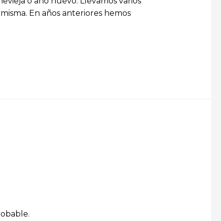
vieja o año nuevo. Llevamos varios
a misma. En años anteriores hemos
robable.