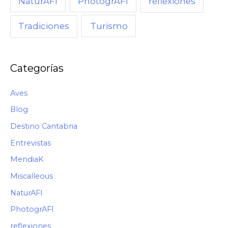
NaturAFI
PhotogrAFI
reflexiones
Turismo
Tradiciones
Categorías
Aves
Blog
Destino Cantabria
Entrevistas
MendiaK
Miscalleous
NaturAFI
PhotogrAFI
reflexiones