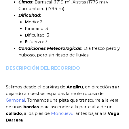
Cimas
:
Barriscal (1719 m), Xistras (1775 m) y
Gamoniteiru (1794 m)
Dificultad
:
M
edio: 2
I
tinerario: 3
D
ificultad: 3
E
sfuerzo: 3
Condiciones Meteorológicas
:
Día fresco pero y
nuboso, pero sin riesgo de lluvias.
DESCRIPCIÓN DEL RECORRIDO
Salimos desde el parking de
Angliru
, en dirección
sur
,
dejando a nuestras espaldas la mole rocosa de
Gamonal
. Tomamos una pista que transcurre a la vera
de unas
bordas
para ascender a la parte alta de un
collado
, a los pies de
Moncuevu
, antes bajar a la
Vega
Barrera
.