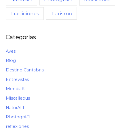
O
,
Turismo
Tradiciones
C
Ó
M
Categorías
O
Aves
Blog
Destino Cantabria
Entrevistas
MendiaK
Miscalleous
NaturAFI
PhotogrAFI
reflexiones