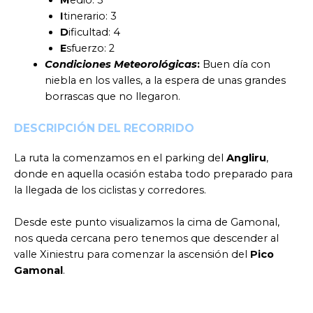
M
edio: 3
I
tinerario: 3
D
ificultad: 4
E
sfuerzo: 2
Condiciones Meteorológicas
:
Buen día con
niebla en los valles, a la espera de unas grandes
borrascas que no llegaron.
DESCRIPCIÓN DEL RECORRIDO
La ruta la comenzamos en el parking del
Angliru
,
donde en aquella ocasión estaba todo preparado para
la llegada de los ciclistas y corredores.
Desde este punto visualizamos la cima de Gamonal,
nos queda cercana pero tenemos que descender al
valle Xiniestru para comenzar la ascensión del
Pico
Gamonal
.