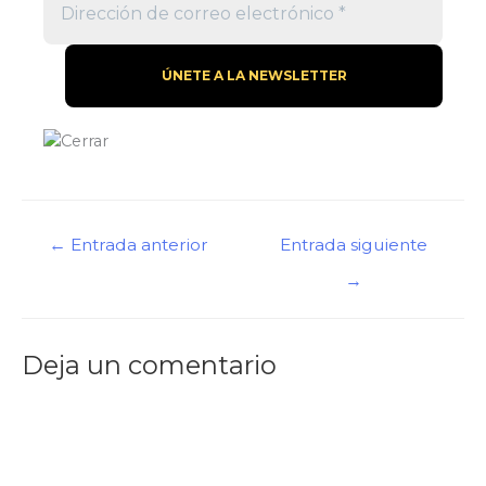
Navegación
←
Entrada anterior
Entrada siguiente
de
→
entradas
Deja un comentario