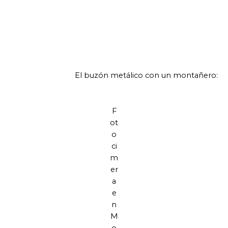
El buzón metálico con un montañero:
F
ot
o
ci
m
er
a
e
n
M
o