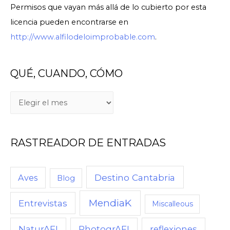
Permisos que vayan más allá de lo cubierto por esta
licencia pueden encontrarse en
http://www.alfilodeloimprobable.com
.
QUÉ, CUANDO, CÓMO
Q
U
É
RASTREADOR DE ENTRADAS
,
C
U
Destino Cantabria
Aves
Blog
A
MendiaK
N
Entrevistas
Miscalleous
D
NaturAFI
PhotogrAFI
reflexiones