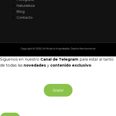
Naturaleza
Blog
Contacto
Copyright © 2026 | Al filo de lo Improbable. Diseño Atentamente
Síguenos en nuestro
Canal de Telegram
para estar al tanto
de todas las
novedades
y
contenido exclusivo
:
Únete!