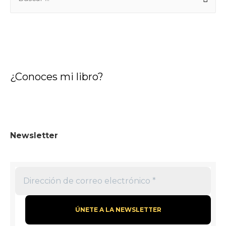
u
s
c
a
r
¿Conoces mi libro?
:
Newsletter