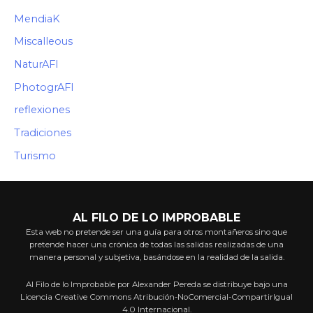
MendiaK
Miscalleous
NaturAFI
PhotogrAFI
reflexiones
Tradiciones
Turismo
AL FILO DE LO IMPROBABLE
Esta web no pretende ser una guía para otros montañeros sino que
pretende hacer una crónica de todas las salidas realizadas de una
manera personal y subjetiva, basándose en la realidad de la salida.
Al Filo de lo Improbable por Alexander Pereda se distribuye bajo una
Licencia Creative Commons Atribución-NoComercial-CompartirIgual
4.0 Internacional.