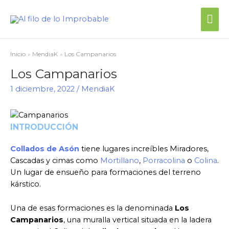
Me
prin
Inicio
MendiaK
Los Campanarios
Los Campanarios
1 diciembre, 2022
/
MendiaK
INTRODUCCIÓN
Collados de Asón
tiene lugares increíbles Miradores,
Cascadas y cimas como
Mortillano
,
Porracolina
o
Colina
.
Un lugar de ensueño para formaciones del terreno
kárstico.
Una de esas formaciones es la denominada
Los
Campanarios
, una muralla vertical situada en la ladera