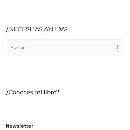
¿NECESITAS AYUDA?
B
u
s
c
a
r
¿Conoces mi libro?
:
Newsletter