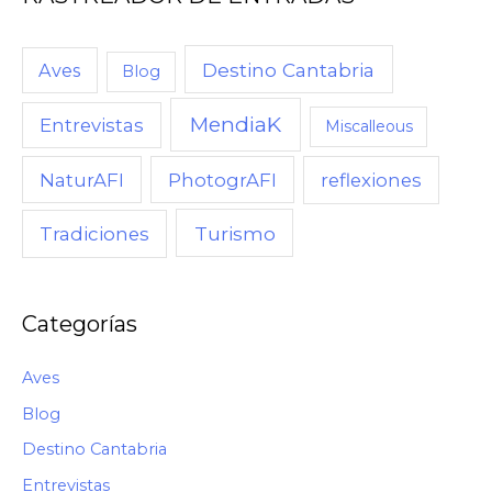
C
U
Destino Cantabria
Aves
Blog
A
MendiaK
N
Entrevistas
Miscalleous
D
NaturAFI
PhotogrAFI
reflexiones
O
,
Turismo
Tradiciones
C
Ó
M
Categorías
O
Aves
Blog
Destino Cantabria
Entrevistas