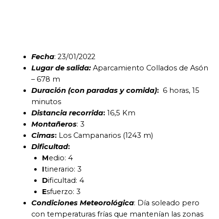
Fecha
: 23/01/2022
Lugar de salida:
Aparcamiento Collados de Asón
– 678 m
Duración (con paradas y comida)
:
6 horas, 15
minutos
Distancia recorrida
:
16,5 Km
Montañeros
: 3
Cimas
:
Los Campanarios (1243 m)
Dificultad
:
M
edio: 4
I
tinerario: 3
D
ificultad: 4
E
sfuerzo: 3
Condiciones Meteorológica
: Día soleado pero
con temperaturas frías que mantenían las zonas