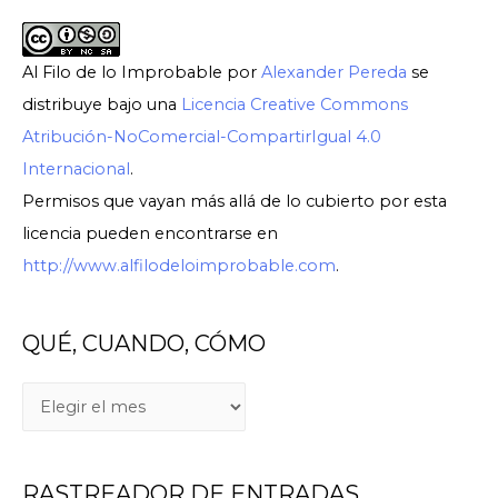
Al Filo de lo Improbable
por
Alexander Pereda
se
distribuye bajo una
Licencia Creative Commons
Atribución-NoComercial-CompartirIgual 4.0
Internacional
.
Permisos que vayan más allá de lo cubierto por esta
licencia pueden encontrarse en
http://www.alfilodeloimprobable.com
.
QUÉ, CUANDO, CÓMO
Q
U
É
RASTREADOR DE ENTRADAS
,