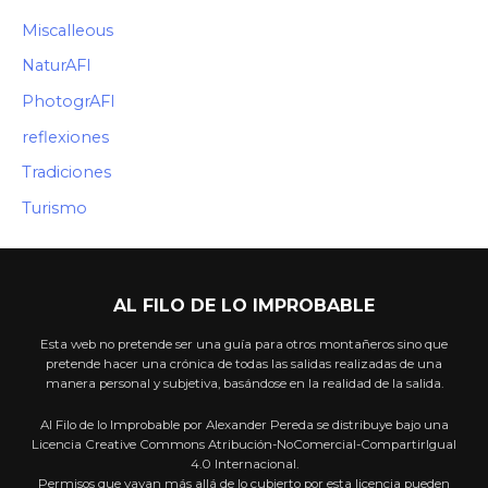
Miscalleous
NaturAFI
PhotogrAFI
reflexiones
Tradiciones
Turismo
AL FILO DE LO IMPROBABLE
Esta web no pretende ser una guía para otros montañeros sino que
pretende hacer una crónica de todas las salidas realizadas de una
manera personal y subjetiva, basándose en la realidad de la salida.
Al Filo de lo Improbable por Alexander Pereda se distribuye bajo una
Licencia Creative Commons Atribución-NoComercial-CompartirIgual
4.0 Internacional.
Permisos que vayan más allá de lo cubierto por esta licencia pueden