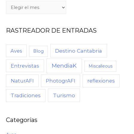
Q
U
É
RASTREADOR DE ENTRADAS
,
C
U
Destino Cantabria
Aves
Blog
A
MendiaK
N
Entrevistas
Miscalleous
D
NaturAFI
PhotogrAFI
reflexiones
O
,
Turismo
Tradiciones
C
Ó
M
Categorías
O