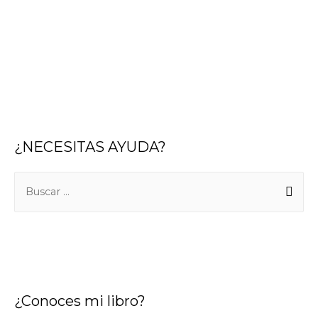
¿NECESITAS AYUDA?
B
u
s
c
a
r
¿Conoces mi libro?
: