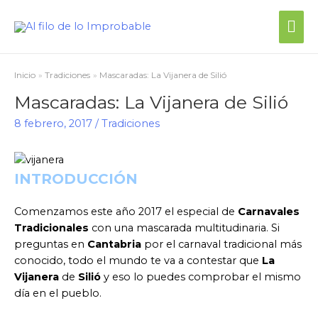
Me
prin
Inicio
Tradiciones
Mascaradas: La Vijanera de Silió
Mascaradas: La Vijanera de Silió
8 febrero, 2017
/
Tradiciones
INTRODUCCIÓN
Comenzamos este año 2017 el especial de
Carnavales
Tradicionales
con una mascarada multitudinaria. Si
preguntas en
Cantabria
por el carnaval tradicional más
conocido, todo el mundo te va a contestar que
La
Vijanera
de
Silió
y eso lo puedes comprobar el mismo
día en el pueblo.