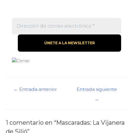
Navegación
←
Entrada anterior
Entrada siguiente
de
→
entradas
1 comentario en “Mascaradas: La Vijanera
de Silió”