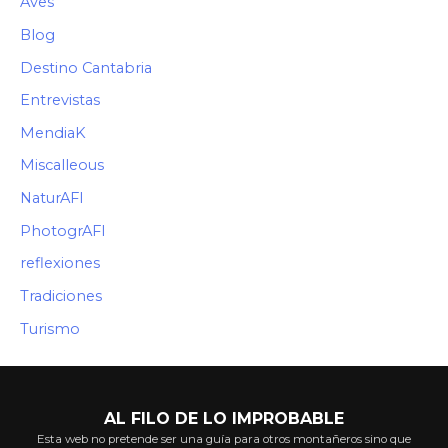
Aves
Blog
Destino Cantabria
Entrevistas
MendiaK
Miscalleous
NaturAFI
PhotogrAFI
reflexiones
Tradiciones
Turismo
AL FILO DE LO IMPROBABLE
Esta web no pretende ser una guía para otros montañeros sino que