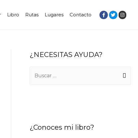
r
Libro
Rutas
Lugares
Contacto
¿NECESITAS AYUDA?
B
u
s
c
a
r
¿Conoces mi libro?
: