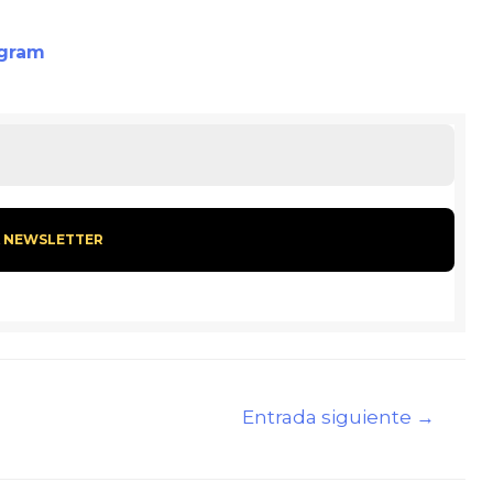
agram
Entrada siguiente
→