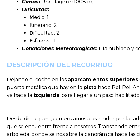
Cimas
:
Urkiolagirre (1008 m)
Dificultad
:
M
edio: 1
I
tinerario: 2
D
ificultad: 2
E
sfuerzo: 1
Condiciones Meteorológicas
:
Día nublado y c
DESCRIPCIÓN DEL RECORRIDO
Dejando el coche en los
aparcamientos
superiores
puerta metálica que hay en la
pista
hacia Pol-Pol. A
va hacia la
izquierda
, para llegar a un paso habilitado
Desde dicho paso, comenzamos a ascender por la lade
que se encuentra frente a nosotros. Transitando entr
arboleda, donde se nos abre la panorámica hacia las c