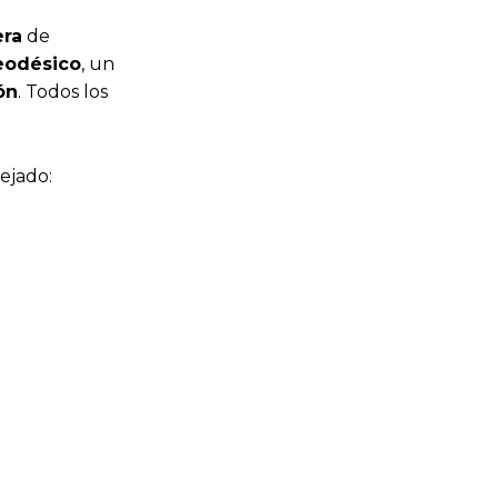
ra
de
eodésico
, un
ón
. Todos los
ejado: