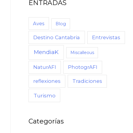
ENTRADAS
C
U
A
Aves
Blog
N
Destino Cantabria
Entrevistas
D
O
MendiaK
Miscalleous
,
NaturAFI
PhotogrAFI
C
Ó
reflexiones
Tradiciones
M
Turismo
O
Categorías