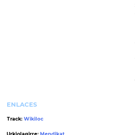
ENLACES
Track:
Wikiloc
Urkiolagirre:
Mendikat