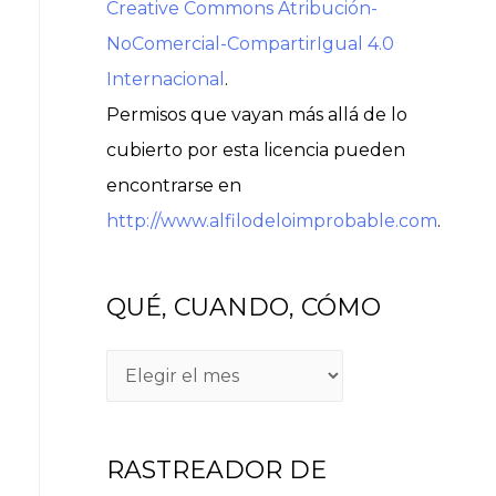
Creative Commons Atribución-
NoComercial-CompartirIgual 4.0
Internacional
.
Permisos que vayan más allá de lo
cubierto por esta licencia pueden
encontrarse en
http://www.alfilodeloimprobable.com
.
QUÉ, CUANDO, CÓMO
Q
U
É
RASTREADOR DE
,