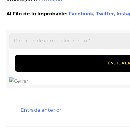
Al Filo de lo Improbable:
Facebook
,
Twitter
,
Inst
Navegación
←
Entrada anterior
de