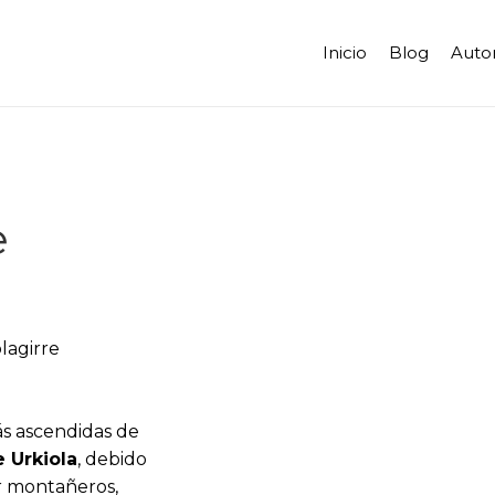
Inicio
Blog
Auto
e
s ascendidas de
 Urkiola
, debido
or montañeros,