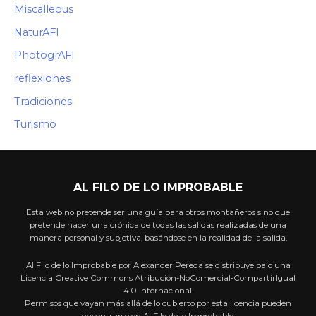
Miscalleous
NaturAFI
PhotogrAFI
reflexiones
Tradiciones
Turismo
AL FILO DE LO IMPROBABLE
Esta web no pretende ser una guía para otros montañeros sino que
pretende hacer una crónica de todas las salidas realizadas de una
manera personal y subjetiva, basándose en la realidad de la salida.
Al Filo de lo Improbable por Alexander Pereda se distribuye bajo una
Licencia Creative Commons Atribución-NoComercial-CompartirIgual
4.0 Internacional.
Permisos que vayan más allá de lo cubierto por esta licencia pueden
encontrarse en Al Filo de lo Improbable.