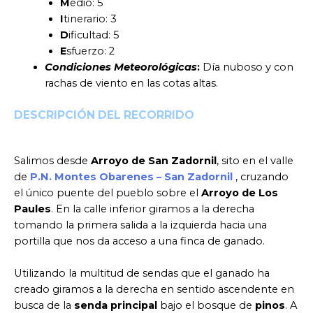
M
edio: 5
I
tinerario: 3
D
ificultad: 5
E
sfuerzo: 2
Condiciones Meteorológicas
:
Día nuboso y con
rachas de viento en las cotas altas.
DESCRIPCIÓN DEL RECORRIDO
Salimos desde
Arroyo de San Zadornil
, sito en el valle
de
P.N. Montes Obarenes – San Zadornil
, cruzando
el único puente del pueblo sobre el
Arroyo de Los
Paules
. En la calle inferior giramos a la derecha
tomando la primera salida a la izquierda hacia una
portilla que nos da acceso a una finca de ganado.
Utilizando la multitud de sendas que el ganado ha
creado giramos a la derecha en sentido ascendente en
busca de la
senda principal
bajo el bosque de
pinos
. A