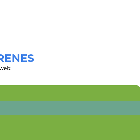
RENES
 web: