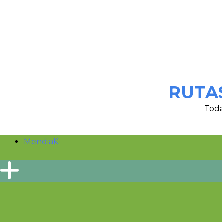
RUTA
Toda
MendiaK