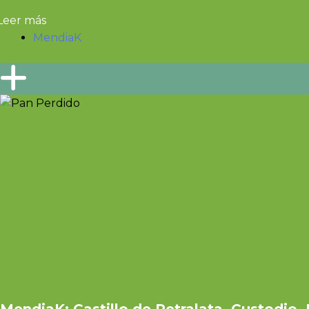
Leer más
MendiaK