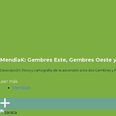
MendiaK: Gembres Este, Gembres Oeste y
Descripción, fotos y cartografía de la ascensión a los dos Gembres y P
Leer más
MendiaK