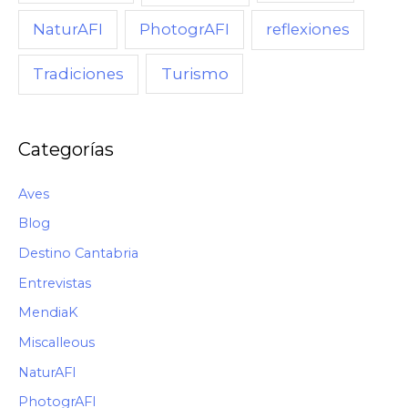
NaturAFI
PhotogrAFI
reflexiones
Turismo
Tradiciones
Categorías
Aves
Blog
Destino Cantabria
Entrevistas
MendiaK
Miscalleous
NaturAFI
PhotogrAFI