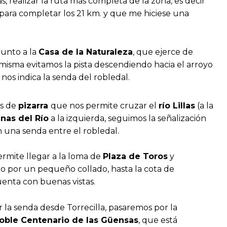
, realizar la ruta más completa de la zona, es decir
 para completar los 21 km. y que me hiciese una
junto a la
Casa de la Naturaleza
, que ejerce de
a misma evitamos la pista descendiendo hacia el arroyo
s indica la senda del robledal.
as de
pizarra
que nos permite cruzar el
río Lillas
(a la
inas del Río
a la izquierda, seguimos la señalización
 una senda entre el robledal.
ermite llegar a la loma de
Plaza de Toros
y
o por un pequeño collado, hasta la cota de
uenta con buenas vistas.
la senda desde Torrecilla, pasaremos por la
oble Centenario de las Güensas
, que está