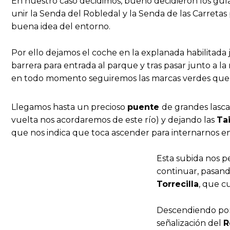
En nuestro caso decidimos, bueno decidieron los guías
unir la Senda del Robledal y la Senda de las Carretas
buena idea del entorno.
Por ello dejamos el coche en la explanada habilitada 
barrera para entrada al parque y tras pasar junto a l
en todo momento seguiremos las marcas verdes que no
Llegamos hasta un precioso
puente
de grandes lasc
vuelta nos acordaremos de este río) y dejando las
Ta
que nos indica que toca ascender para internarnos en
Esta subida nos p
continuar, pasand
Torrecilla
, que c
Descendiendo por 
señalización del
R