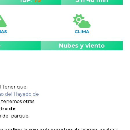
MAS
CLIMA
–
Nubes y viento
el tener que
rno del Hayedo de
o tenemos otras
tro de
a del parque.