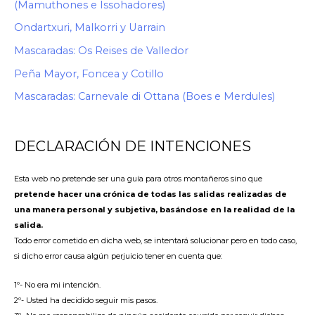
(Mamuthones e Issohadores)
Ondartxuri, Malkorri y Uarrain
Mascaradas: Os Reises de Valledor
Peña Mayor, Foncea y Cotillo
Mascaradas: Carnevale di Ottana (Boes e Merdules)
DECLARACIÓN DE INTENCIONES
Esta web no pretende ser una guía para otros montañeros sino que
pretende hacer una crónica de todas las salidas realizadas de
una manera personal y subjetiva, basándose en la realidad de la
salida.
Todo error cometido en dicha web, se intentará solucionar pero en todo caso,
si dicho error causa algún perjuicio tener en cuenta que:
1º- No era mi intención.
2º- Usted ha decidido seguir mis pasos.