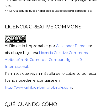
3º- No me responsabilizo de ningún accidente ocurrido por seguir dichas
rutas.
4º- La ruta seguida puede haber sido causa de las condiciones del día.
LICENCIA CREATIVE COMMONS
Al Filo de lo Improbable
por
Alexander Pereda
se
distribuye bajo una
Licencia Creative Commons
Atribución-NoComercial-CompartirIgual 4.0
Internacional
.
Permisos que vayan más allá de lo cubierto por esta
licencia pueden encontrarse en
http://www.alfilodeloimprobable.com
.
QUÉ, CUANDO, CÓMO