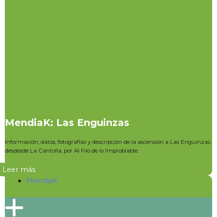
MendiaK: Las Enguinzas
Información, datos, fotografías y descripción de la ascensión a Las Enguinzas
desdesde La Cantolla, por Al Filo de lo Improblable.
Leer más
MendiaK