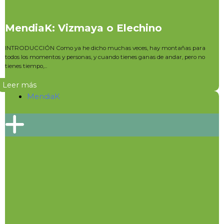
MendiaK: Vizmaya o Elechino
INTRODUCCIÓN Como ya he dicho muchas veces, hay montañas para
todos los momentos y personas, y cuando tienes ganas de andar, pero no
tienes tiempo,...
Leer más
MendiaK