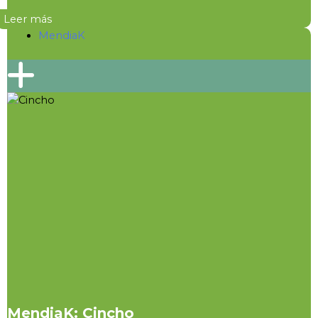
Leer más
MendiaK
MendiaK: Cincho