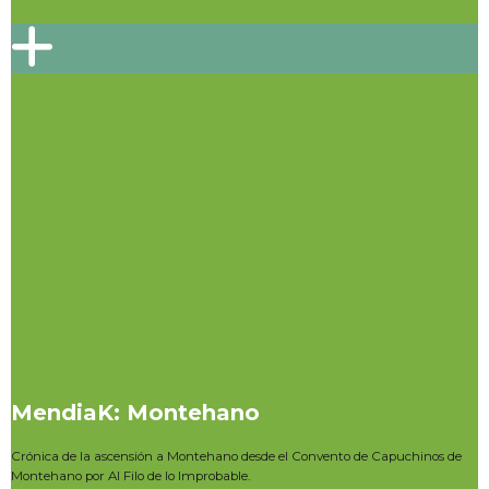
MendiaK: Montehano
Crónica de la ascensión a Montehano desde el Convento de Capuchinos de
Montehano por Al Filo de lo Improbable.