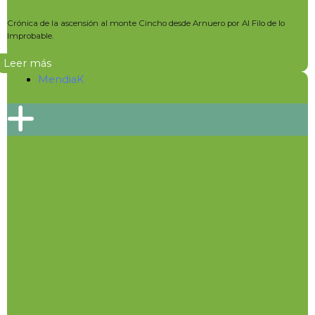
Crónica de la ascensión al monte Cincho desde Arnuero por Al Filo de lo
Improbable.
Leer más
MendiaK