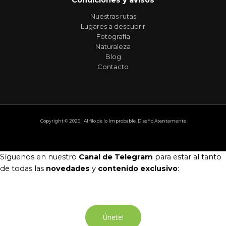
Condiciones y avisos
Nuestras rutas
Lugares a descubrir
Fotografía
Naturaleza
Blog
Contacto
Copyright © 2026 | Al filo de lo Improbable. Diseño Atentamente
Síguenos en nuestro
Canal de Telegram
para estar al tanto
de todas las
novedades
y
contenido exclusivo
:
Únete!