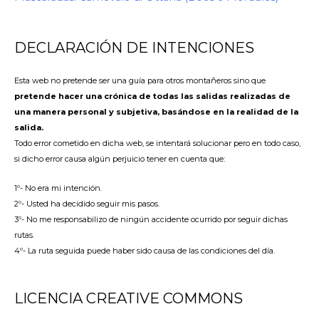
DECLARACIÓN DE INTENCIONES
Esta web no pretende ser una guía para otros montañeros sino que
pretende hacer una crónica de todas las salidas realizadas de
una manera personal y subjetiva, basándose en la realidad de la
salida.
Todo error cometido en dicha web, se intentará solucionar pero en todo caso,
si dicho error causa algún perjuicio tener en cuenta que:
1º- No era mi intención.
2º- Usted ha decidido seguir mis pasos.
3º- No me responsabilizo de ningún accidente ocurrido por seguir dichas
rutas.
4º- La ruta seguida puede haber sido causa de las condiciones del día.
LICENCIA CREATIVE COMMONS