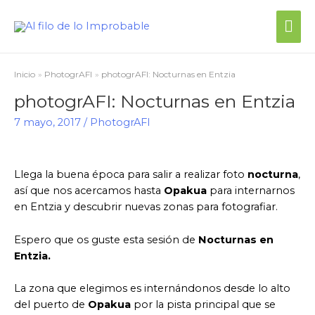
Me
prin
Inicio
PhotogrAFI
photogrAFI: Nocturnas en Entzia
photogrAFI: Nocturnas en Entzia
7 mayo, 2017
/
PhotogrAFI
Llega la buena época para salir a realizar foto
nocturna
,
así que nos acercamos hasta
Opakua
para internarnos
en Entzia y descubrir nuevas zonas para fotografiar.
Espero que os guste esta sesión de
Nocturnas en
Entzia.
La zona que elegimos es internándonos desde lo alto
del puerto de
Opakua
por la pista principal que se