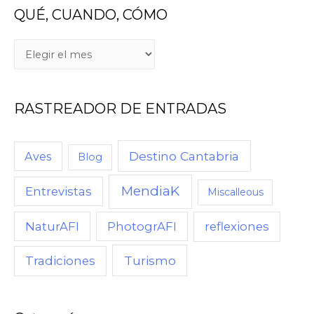
QUÉ, CUANDO, CÓMO
Q
U
É
RASTREADOR DE ENTRADAS
,
C
U
Destino Cantabria
Aves
Blog
A
MendiaK
N
Entrevistas
Miscalleous
D
NaturAFI
PhotogrAFI
reflexiones
O
,
Turismo
Tradiciones
C
Ó
M