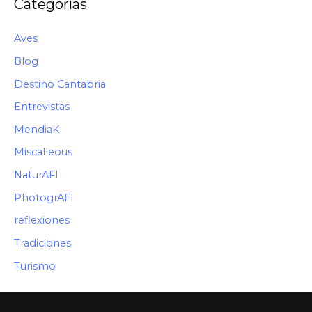
Categorías
O
Aves
Blog
Destino Cantabria
Entrevistas
MendiaK
Miscalleous
NaturAFI
PhotogrAFI
reflexiones
Tradiciones
Turismo