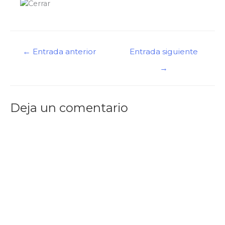
Navegación
←
Entrada anterior
Entrada siguiente
de
→
entradas
Deja un comentario