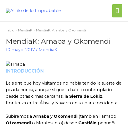
Inicio
MendiaK
MendiaK: Arnaba y Okomendi
MendiaK: Arnaba y Okomendi
10 mayo, 2017
/
MendiaK
INTRODUCCIÓN
La sierra que hoy visitamos no había tenido la suerte de
pisarla nunca, aunque sí que la había contemplado
desde otras cimas cercanas, la
Sierra de Lokiz
,
fronteriza entre Álava y Navarra en su parte occidental.
Subiremos a
Arnaba
y
Okomendi
(también llamado
Otzamendi
o Montesanto) desde
Gastiáin
pequeña