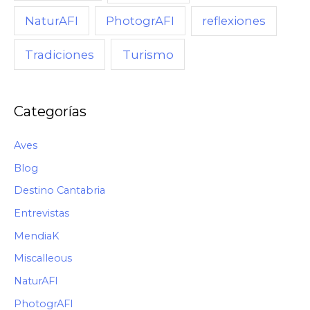
NaturAFI
PhotogrAFI
reflexiones
Turismo
Tradiciones
Categorías
Aves
Blog
Destino Cantabria
Entrevistas
MendiaK
Miscalleous
NaturAFI
PhotogrAFI