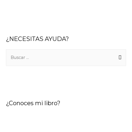
¿NECESITAS AYUDA?
B
u
s
c
a
r
¿Conoces mi libro?
: