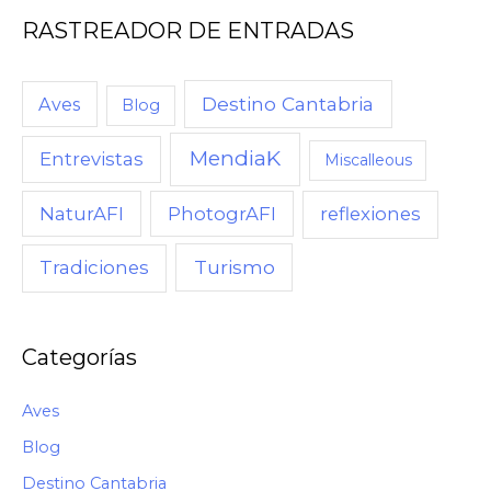
RASTREADOR DE ENTRADAS
,
C
U
Destino Cantabria
Aves
Blog
A
MendiaK
N
Entrevistas
Miscalleous
D
NaturAFI
PhotogrAFI
reflexiones
O
,
Turismo
Tradiciones
C
Ó
M
Categorías
O
Aves
Blog
Destino Cantabria