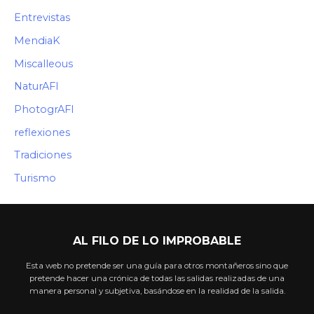
Entrevistas
MendiaK
Miscalleous
NaturAFI
PhotogrAFI
reflexiones
Tradiciones
Turismo
AL FILO DE LO IMPROBABLE
Esta web no pretende ser una guía para otros montañeros sino que
pretende hacer una crónica de todas las salidas realizadas de una
manera personal y subjetiva, basándose en la realidad de la salida.