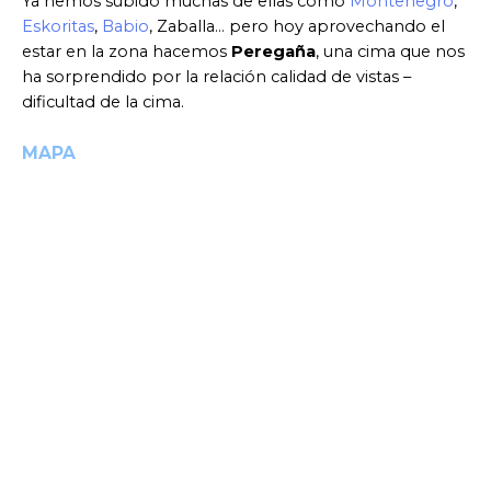
Ya hemos subido muchas de ellas como
Montenegro
,
Eskoritas
,
Babio
, Zaballa… pero hoy aprovechando el
estar en la zona hacemos
Peregaña
, una cima que nos
ha sorprendido por la relación calidad de vistas –
dificultad de la cima.
MAPA