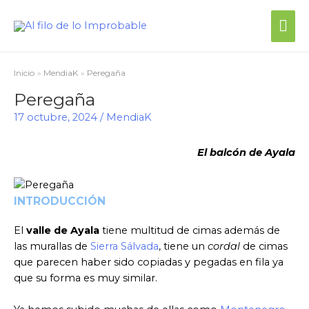
Me
prin
Inicio
MendiaK
Peregaña
Peregaña
17 octubre, 2024
/
MendiaK
El balcón de Ayala
INTRODUCCIÓN
El
valle de Ayala
tiene multitud de cimas además de
las murallas de
Sierra Sálvada
, tiene un
cordal
de cimas
que parecen haber sido copiadas y pegadas en fila ya
que su forma es muy similar.