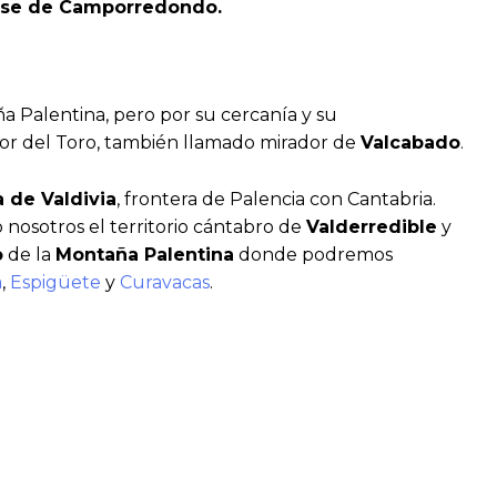
se de Camporredondo.
a Palentina, pero por su cercanía y su
ador del Toro, también llamado mirador de
Valcabado
.
 de Valdivia
, frontera de Palencia con Cantabria.
 nosotros el territorio cántabro de
Valderredible
y
o
de la
Montaña Palentina
donde podremos
a
,
Espigüete
y
Curavacas
.