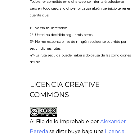
Todo error cometido en dicha web, se intentará solucionar
pero en todo caso, si dicho error causa algún perjuicio tener en
cuenta que:
1º- No era mi intención.
2º- Usted ha decidido seguir mis pasos.
3º- No me responsabilizo de ningún accidente ocurrido por
seguir dichas rutas.
4º- La ruta seguida puede haber sido causa de las condiciones
del día.
LICENCIA CREATIVE
COMMONS
Al Filo de lo Improbable
por
Alexander
Pereda
se distribuye bajo una
Licencia