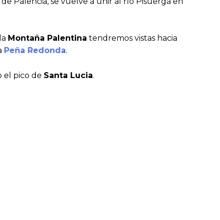
de Palencia, se vuelve a unir al río Pisuerga en
 la
Montaña Palentina
tendremos vistas hacia
a
Peña Redonda
.
 el pico de
Santa Lucia
.