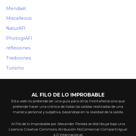
MendiaK
Miscalleous
NaturAFI
PhotogrAFI
reflexiones
Tradiciones
Turismo
AL FILO DE LO IMPROBABLE
Esta web no pretende ser una guía para otros montañeros sino que
pretende hacer una crónica de todas las salidas realizadas de una
manera personal y subjetiva, basándose en la realidad de la salida.
Al Filo de lo Improbable por Alexander Pereda se distribuye bajo una
Licencia Creative Commons Atribución-NoComercial-CompartirIgual
4.0 Internacional.