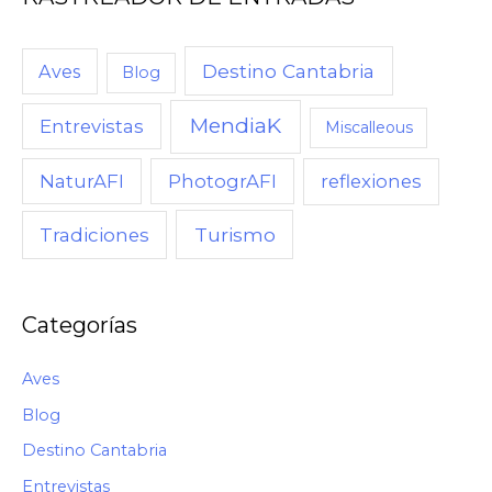
C
U
Destino Cantabria
Aves
Blog
A
MendiaK
N
Entrevistas
Miscalleous
D
NaturAFI
PhotogrAFI
reflexiones
O
,
Turismo
Tradiciones
C
Ó
M
Categorías
O
Aves
Blog
Destino Cantabria
Entrevistas