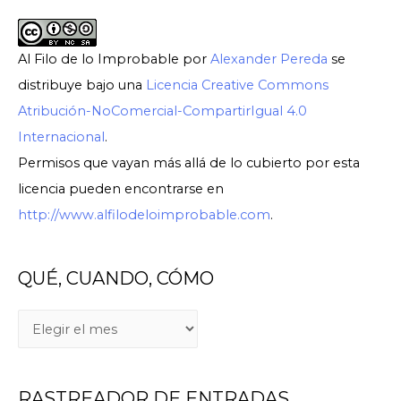
Al Filo de lo Improbable
por
Alexander Pereda
se
distribuye bajo una
Licencia Creative Commons
Atribución-NoComercial-CompartirIgual 4.0
Internacional
.
Permisos que vayan más allá de lo cubierto por esta
licencia pueden encontrarse en
http://www.alfilodeloimprobable.com
.
QUÉ, CUANDO, CÓMO
Q
U
É
RASTREADOR DE ENTRADAS
,