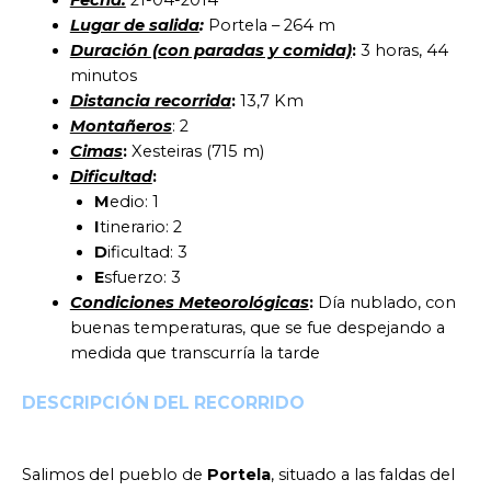
Fecha:
21-04-2014
Lugar de salida
:
Portela – 264 m
Duración (con paradas y comida)
:
3 horas, 44
minutos
Distancia recorrida
:
13,7 Km
Montañeros
: 2
Cimas
:
Xesteiras (715 m)
Dificultad
:
M
edio: 1
I
tinerario: 2
D
ificultad: 3
E
sfuerzo: 3
Condiciones Meteorológicas
:
Día nublado, con
buenas temperaturas, que se fue despejando a
medida que transcurría la tarde
DESCRIPCIÓN DEL RECORRIDO
Salimos del pueblo de
Portela
, situado a las faldas del