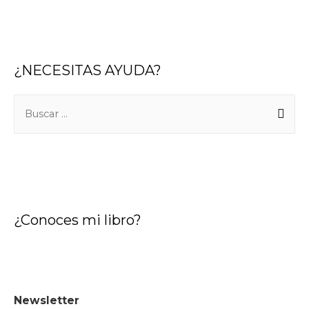
¿NECESITAS AYUDA?
B
u
s
c
a
r
¿Conoces mi libro?
:
Newsletter