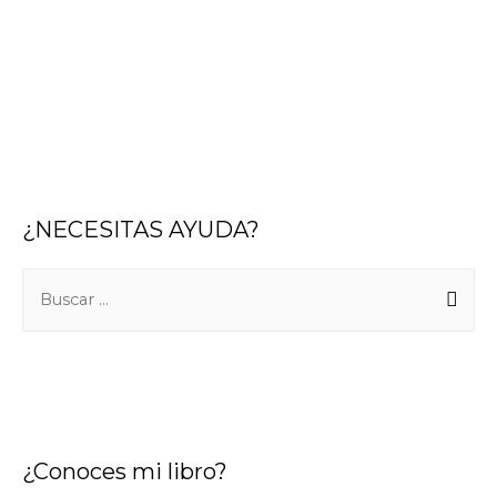
¿NECESITAS AYUDA?
B
u
s
c
a
r
¿Conoces mi libro?
: