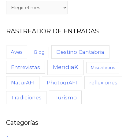
Q
U
É
RASTREADOR DE ENTRADAS
,
C
U
Destino Cantabria
Aves
Blog
A
MendiaK
N
Entrevistas
Miscalleous
D
NaturAFI
PhotogrAFI
reflexiones
O
,
Turismo
Tradiciones
C
Ó
M
Categorías
O