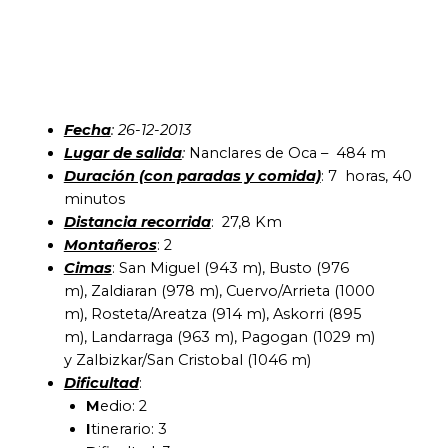
Fecha
: 26-12-2013
Lugar de salida
:
Nanclares de Oca – 484 m
Duración (con paradas y comida)
: 7 horas, 40
minutos
Distancia recorrida
: 27,8 Km
Montañeros
: 2
Cimas
: San Miguel (943 m), Busto (976
m), Zaldiaran (978 m), Cuervo/Arrieta (1000
m), Rosteta/Areatza (914 m), Askorri (895
m), Landarraga (963 m), Pagogan (1029 m)
y Zalbizkar/San Cristobal (1046 m)
Dificultad
:
M
edio: 2
I
tinerario: 3