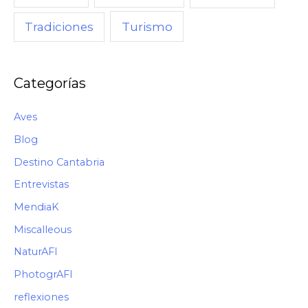
,
Turismo
Tradiciones
C
Ó
M
Categorías
O
Aves
Blog
Destino Cantabria
Entrevistas
MendiaK
Miscalleous
NaturAFI
PhotogrAFI
reflexiones