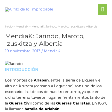
Me
prin
Inicio
MendiaK
MendiaK: Jarindo, Maroto, Izuskitza y Albertia
MendiaK: Jarindo, Maroto,
Izuskitza y Albertia
19 noviembre, 2013
/
MendiaK
INTRODUCCIÓN
Los montes de
Arlabán
, entre la sierra de Elguea y el
alto de Kruzeta (cercano a Legutiano) son uno de los
escenarios históricos de nuestro entorno, ya que en
dicho terreno tuvieron lugar enfrentamientos tanto de
la
Guerra Civil
como de las
Guerras Carlistas
. En 1837,
la llamada
batalla de Arlabán
.