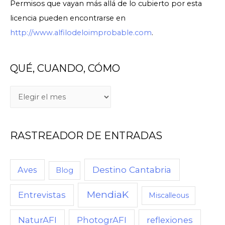
Permisos que vayan más allá de lo cubierto por esta
licencia pueden encontrarse en
http://www.alfilodeloimprobable.com
.
QUÉ, CUANDO, CÓMO
Q
U
É
RASTREADOR DE ENTRADAS
,
C
U
Destino Cantabria
Aves
Blog
A
MendiaK
N
Entrevistas
Miscalleous
D
NaturAFI
PhotogrAFI
reflexiones
O