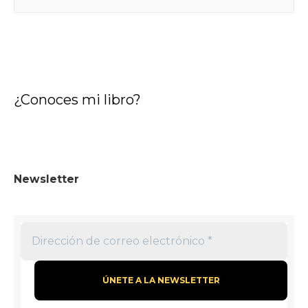
u
s
c
a
r
¿Conoces mi libro?
:
Newsletter