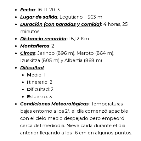
Fecha
:
16-11-2013
Lugar de salida
:
Legutiano – 563 m
Duración (con paradas y comida)
: 4 horas, 25
minutos
Distancia recorrida
:
18,12 Km
Montañeros
: 2
Cimas
: Jarindo (896 m), Maroto (864 m),
Izuskitza (805 m) y Albertia (868 m)
Dificultad
:
M
edio: 1
I
tinerario: 2
D
ificultad: 2
E
sfuerzo: 3
Condiciones Meteorológicas
: Temperaturas
bajas entorno a los 2º, el día comenzó apacible
con el cielo medio despejado pero empeoró
cerca del mediodía. Nieve caída durante el día
anterior llegando a los 16 cm en algunos puntos.