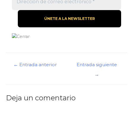
Navegación
←
Entrada anterior
Entrada siguiente
de
→
entradas
Deja un comentario