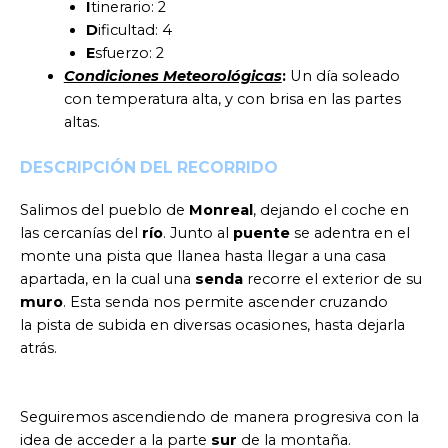
I
tinerario: 2
D
ificultad: 4
E
sfuerzo: 2
Condiciones Meteorológicas
:
Un día soleado
con temperatura alta, y con brisa en las partes
altas.
DESCRIPCIÓN DEL RECORRIDO
Salimos del pueblo de
Monreal
, dejando el coche en
las cercanías del
río
. Junto al
puente
se adentra en el
monte una pista que llanea hasta llegar a una casa
apartada, en la cual una
senda
recorre el exterior de su
muro
. Esta senda nos permite ascender cruzando
la pista de subida en diversas ocasiones, hasta dejarla
atrás.
Seguiremos ascendiendo de manera progresiva con la
idea de acceder a la parte
sur
de la montaña.