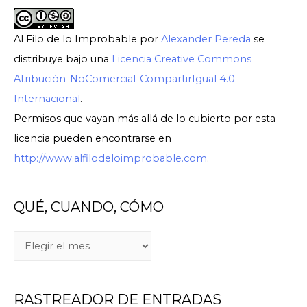
Al Filo de lo Improbable
por
Alexander Pereda
se
distribuye bajo una
Licencia Creative Commons
Atribución-NoComercial-CompartirIgual 4.0
Internacional
.
Permisos que vayan más allá de lo cubierto por esta
licencia pueden encontrarse en
http://www.alfilodeloimprobable.com
.
QUÉ, CUANDO, CÓMO
Q
U
É
RASTREADOR DE ENTRADAS
,