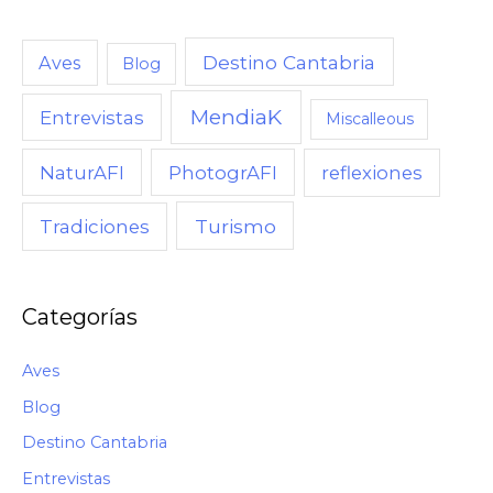
C
U
Destino Cantabria
Aves
Blog
A
MendiaK
N
Entrevistas
Miscalleous
D
NaturAFI
PhotogrAFI
reflexiones
O
,
Turismo
Tradiciones
C
Ó
M
Categorías
O
Aves
Blog
Destino Cantabria
Entrevistas