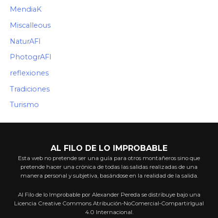
MendiaK
Miscalleous
NaturAFI
PhotogrAFI
reflexiones
Tradiciones
Turismo
AL FILO DE LO IMPROBABLE
Esta web no pretende ser una guía para otros montañeros sino que
pretende hacer una crónica de todas las salidas realizadas de una
manera personal y subjetiva, basándose en la realidad de la salida.
Al Filo de lo Improbable por Alexander Pereda se distribuye bajo una
Licencia Creative Commons Atribución-NoComercial-CompartirIgual
4.0 Internacional.