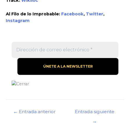
Track:
Wikiloc
Al Filo de lo Improbable:
Facebook
,
Twitter
,
Instagram
Navegación
←
Entrada anterior
Entrada siguiente
de
→
entradas