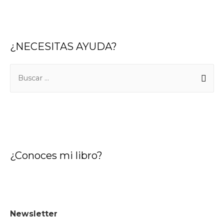
¿NECESITAS AYUDA?
B
u
s
c
a
r
¿Conoces mi libro?
:
Newsletter