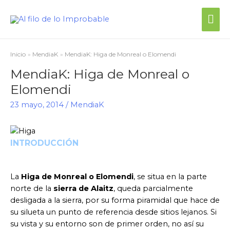
Me
prin
Inicio
MendiaK
MendiaK: Higa de Monreal o Elomendi
MendiaK: Higa de Monreal o
Elomendi
23 mayo, 2014
/
MendiaK
INTRODUCCIÓN
La
Higa de Monreal o Elomendi
, se situa en la parte
norte de la
sierra de Alaitz
, queda parcialmente
desligada a la sierra, por su forma piramidal que hace de
su silueta un punto de referencia desde sitios lejanos. Si
su vista y su entorno son de primer orden, no así su