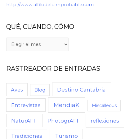
http://www.alfilodeloimprobable.com
.
QUÉ, CUANDO, CÓMO
Q
U
É
RASTREADOR DE ENTRADAS
,
C
U
Destino Cantabria
Aves
Blog
A
MendiaK
N
Entrevistas
Miscalleous
D
NaturAFI
PhotogrAFI
reflexiones
O
,
Turismo
Tradiciones