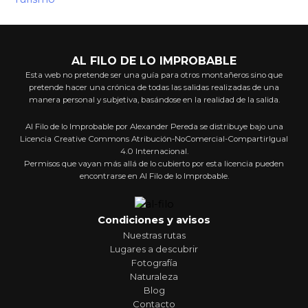
AL FILO DE LO IMPROBABLE
Esta web no pretende ser una guía para otros montañeros sino que
pretende hacer una crónica de todas las salidas realizadas de una
manera personal y subjetiva, basándose en la realidad de la salida.
Al Filo de lo Improbable por Alexander Pereda se distribuye bajo una
Licencia Creative Commons Atribución-NoComercial-CompartirIgual
4.0 Internacional.
Permisos que vayan más allá de lo cubierto por esta licencia pueden
encontrarse en Al Filo de lo Improbable.
Condiciones y avisos
Nuestras rutas
Lugares a descubrir
Fotografía
Naturaleza
Blog
Contacto