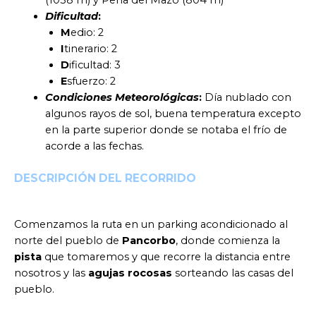
(1038 m) y Peña del Mazo (804 m)
Dificultad
:
M
edio: 2
I
tinerario: 2
D
ificultad: 3
E
sfuerzo: 2
Condiciones Meteorológicas
:
Día nublado con
algunos rayos de sol, buena temperatura excepto
en la parte superior donde se notaba el frío de
acorde a las fechas.
DESCRIPCIÓN DEL RECORRIDO
Comenzamos la ruta en un parking acondicionado al
norte del pueblo de
Pancorbo
, donde comienza la
pista
que tomaremos y que recorre la distancia entre
nosotros y las
agujas rocosas
sorteando las casas del
pueblo.