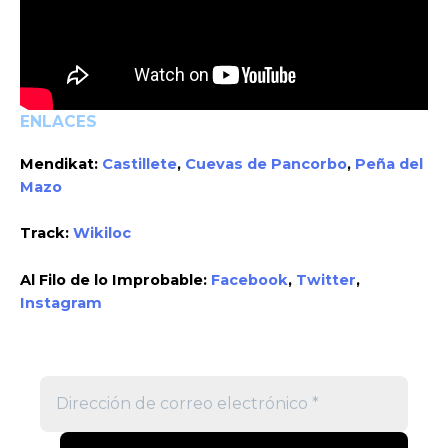
ENLACES
Mendikat:
Castillete
,
Cuevas de Pancorbo
,
Peña del
Mazo
Track:
Wikiloc
Al Filo de lo Improbable:
Facebook
,
Twitter
,
Instagram