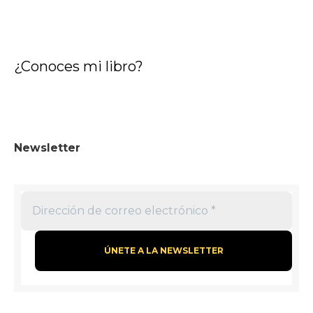
c
a
r
¿Conoces mi libro?
:
Newsletter