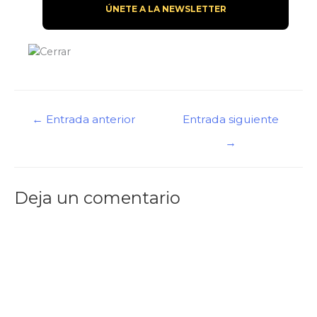
Navegación
←
Entrada anterior
Entrada siguiente
de
→
entradas
Deja un comentario