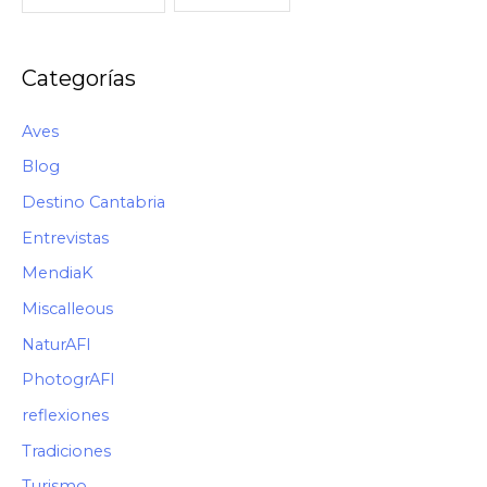
C
Ó
M
Categorías
O
Aves
Blog
Destino Cantabria
Entrevistas
MendiaK
Miscalleous
NaturAFI
PhotogrAFI
reflexiones
Tradiciones
Turismo