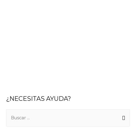
¿NECESITAS AYUDA?
B
u
s