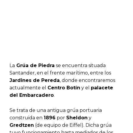
La
Grúa de Piedra
se encuentra situada
Santander, en el frente marítimo, entre los
Jardines de Pereda
, donde encontraremos
actualmente el
Centro Botín
y el
palacete
del Embarcadero
.
Se trata de una antigua grúa portuaria
construida en
1896
por
Sheldon
y
Gredtzen
(de equipo de Eiffel). Dicha grúa
tuvo funcionamiento hasta mediados de los