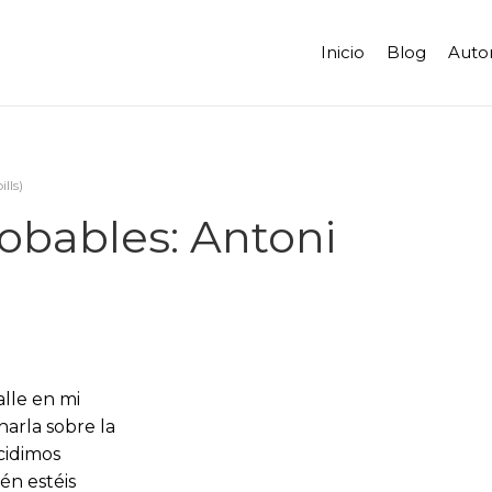
Inicio
Blog
Auto
lls)
obables: Antoni
alle en mi
harla sobre la
ecidimos
én estéis