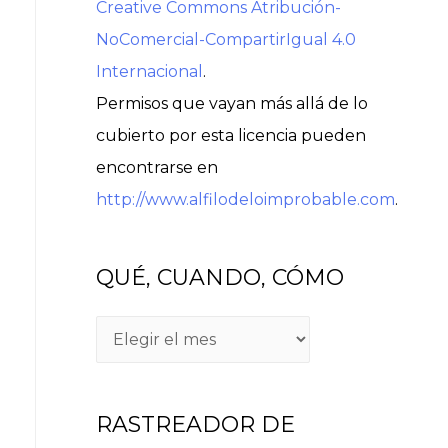
Creative Commons Atribución-
NoComercial-CompartirIgual 4.0
Internacional
.
Permisos que vayan más allá de lo
cubierto por esta licencia pueden
encontrarse en
http://www.alfilodeloimprobable.com
.
QUÉ, CUANDO, CÓMO
Q
U
É
RASTREADOR DE
,