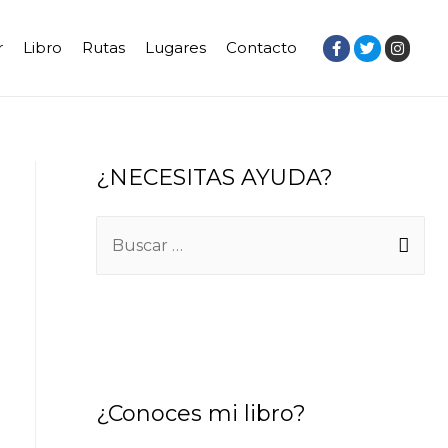
r
Libro
Rutas
Lugares
Contacto
¿NECESITAS AYUDA?
B
u
s
c
a
r
¿Conoces mi libro?
: