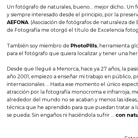
Un fotógrafo de naturales, bueno… mejor dicho.. Un f
y siempre interesado desde el principio, por la prese
AEFONA
. (Asociación de fotógrafos de naturaleza de
de Fotografía me otorgó el título de Excelencia fotog
También soy miembro de
PhotoPills
, herramienta gl
para el fotógrafo que quiera localizar y tener una he
Desde que llegué a Menorca, hace ya 27 años, la pasi
año 2001, empiezo a enseñar mi trabajo en público, 
internacionales … Hasta ese momento el único especta
atracción por la fotografía monocroma e infrarroja, me
alrededor del mundo no se acaban y menos las ideas, 
técnica que he aprendido para que puedan tratar a la
se pueda: Sin engaños ni haciéndola sufrir …
con natu