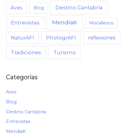
U
Destino Cantabria
Aves
Blog
A
MendiaK
N
Entrevistas
Miscalleous
D
NaturAFI
PhotogrAFI
reflexiones
O
,
Turismo
Tradiciones
C
Ó
M
Categorías
O
Aves
Blog
Destino Cantabria
Entrevistas
MendiaK