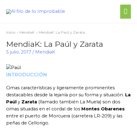
Me
prin
Inicio
MendiaK
MendiaK: La Paúl y Zarata
MendiaK: La Paúl y Zarata
5 julio, 2017
/
MendiaK
INTRODUCCIÓN
Cimas características y ligeramente prominentes
destacables desde la lejanía por su forma y situación.
La
Paúl
y
Zarata
(llamado también La Muela) son dos
cimas situadas en el cordal de los
Montes Obarenes
entre el puerto de Morcuera (carretera LR-209) y las
peñas de Cellorigo.