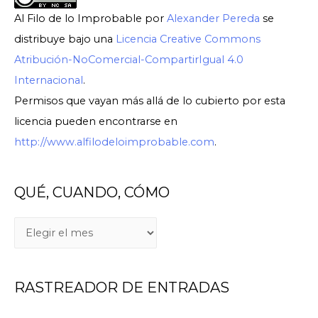
Al Filo de lo Improbable
por
Alexander Pereda
se
distribuye bajo una
Licencia Creative Commons
Atribución-NoComercial-CompartirIgual 4.0
Internacional
.
Permisos que vayan más allá de lo cubierto por esta
licencia pueden encontrarse en
http://www.alfilodeloimprobable.com
.
QUÉ, CUANDO, CÓMO
Q
U
É
RASTREADOR DE ENTRADAS
,
C