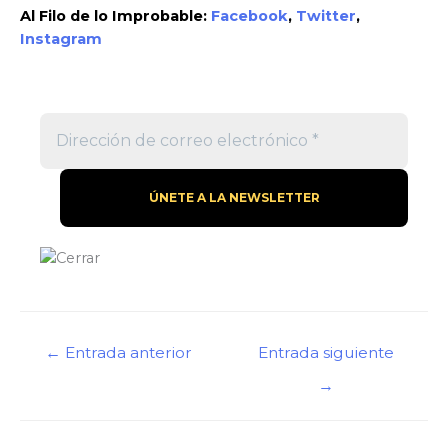
Al Filo de lo Improbable:
Facebook
,
Twitter
,
Instagram
Navegación
←
Entrada anterior
Entrada siguiente
de
→
entradas