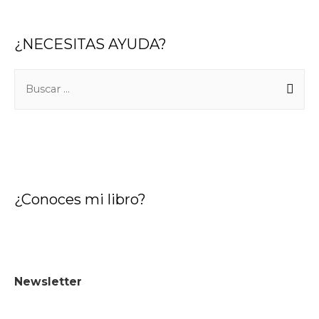
¿NECESITAS AYUDA?
B
u
s
c
a
r
¿Conoces mi libro?
:
Newsletter