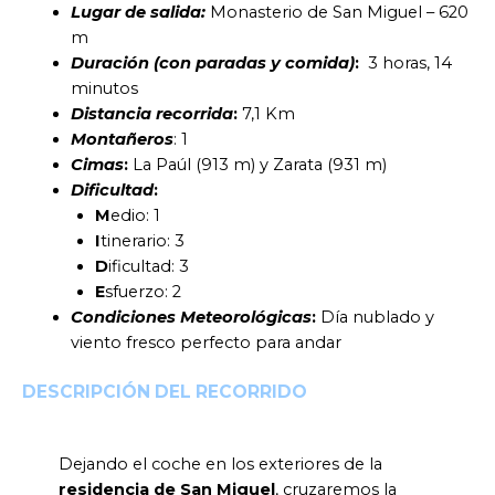
Lugar de salida:
Monasterio de San Miguel – 620
m
Duración (con paradas y comida)
:
3 horas, 14
minutos
Distancia recorrida
:
7,1 Km
Montañeros
: 1
Cimas
:
La Paúl (913 m) y Zarata (931 m)
Dificultad
:
M
edio: 1
I
tinerario: 3
D
ificultad: 3
E
sfuerzo: 2
Condiciones Meteorológicas
:
Día nublado y
viento fresco perfecto para andar
DESCRIPCIÓN DEL RECORRIDO
Dejando el coche en los exteriores de la
residencia de San Miguel
, cruzaremos la