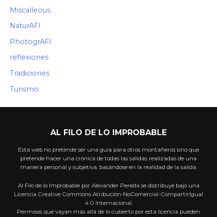
Miscalleous
NaturAFI
PhotogrAFI
reflexiones
Tradiciones
Turismo
AL FILO DE LO IMPROBABLE
Esta web no pretende ser una guía para otros montañeros sino que
pretende hacer una crónica de todas las salidas realizadas de una
manera personal y subjetiva, basándose en la realidad de la salida.
Al Filo de lo Improbable por Alexander Pereda se distribuye bajo una
Licencia Creative Commons Atribución-NoComercial-CompartirIgual
4.0 Internacional.
Permisos que vayan más allá de lo cubierto por esta licencia pueden