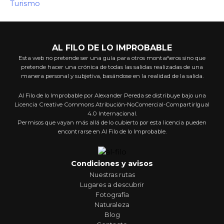
Turismo
AL FILO DE LO IMPROBABLE
Esta web no pretende ser una guía para otros montañeros sino que
pretende hacer una crónica de todas las salidas realizadas de una
manera personal y subjetiva, basándose en la realidad de la salida.
Al Filo de lo Improbable por Alexander Pereda se distribuye bajo una
Licencia Creative Commons Atribución-NoComercial-CompartirIgual
4.0 Internacional.
Permisos que vayan más allá de lo cubierto por esta licencia pueden
encontrarse en Al Filo de lo Improbable.
Condiciones y avisos
Nuestras rutas
Lugares a descubrir
Fotografía
Naturaleza
Blog