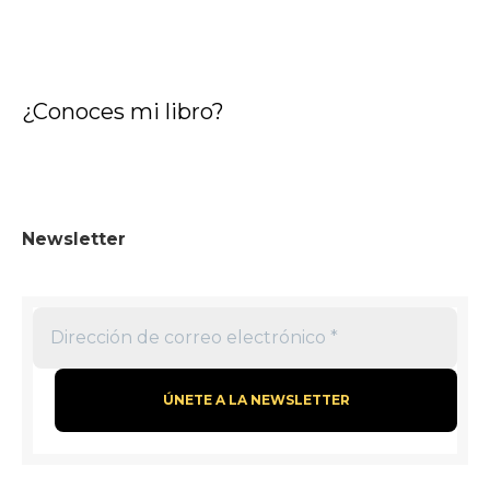
c
a
r
¿Conoces mi libro?
:
Newsletter