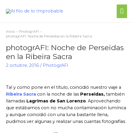
Me
prin
Inicio
PhotogrAFI
photogrAFI: Noche de Perseidas en la Ribeira Sacra
photogrAFI: Noche de Perseidas
en la Ribeira Sacra
2 octubre, 2016
/
PhotogrAFI
Tal y como pone en el título, coincidió nuestro viaje a
Ribeira Sacra
con la noche de las
Perseidas,
también
llamadas
Lagrimas de San Lorenzo
. Aprovechando
que estábamos con no mucha contaminación lumínica
y aunque coincidió con una luna bastante llena,
pudimos ver algunas y realizar unas cuantas fotografías.