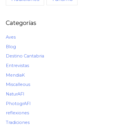
C
Ó
M
Categorías
O
Aves
Blog
Destino Cantabria
Entrevistas
MendiaK
Miscalleous
NaturAFI
PhotogrAFI
reflexiones
Tradiciones