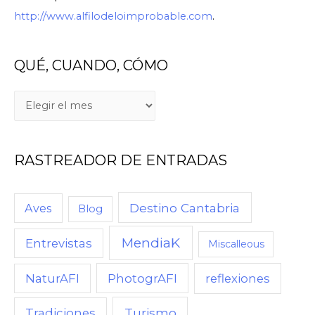
http://www.alfilodeloimprobable.com
.
QUÉ, CUANDO, CÓMO
Q
U
É
RASTREADOR DE ENTRADAS
,
C
U
Destino Cantabria
Aves
Blog
A
MendiaK
N
Entrevistas
Miscalleous
D
NaturAFI
PhotogrAFI
reflexiones
O
,
Turismo
Tradiciones