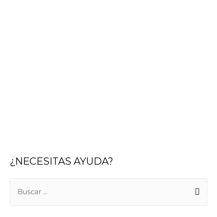
¿NECESITAS AYUDA?
B
u
s