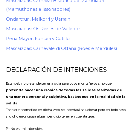
Mascaradas: Carnaval Histórico de Mamoiada
(Mamuthones e Issohadores)
Ondartxuri, Malkorri y Uarrain
Mascaradas: Os Reises de Valledor
Peña Mayor, Foncea y Cotillo
Mascaradas: Carnevale di Ottana (Boes e Merdules)
DECLARACIÓN DE INTENCIONES
Esta web no pretende ser una guía para otros montañeros sino que
pretende hacer una crónica de todas las salidas realizadas de
una manera personal y subjetiva, basándose en la realidad de la
salida.
Todo error cometido en dicha web, se intentará solucionar pero en todo caso,
si dicho error causa algún perjuicio tener en cuenta que:
1º- No era mi intención.