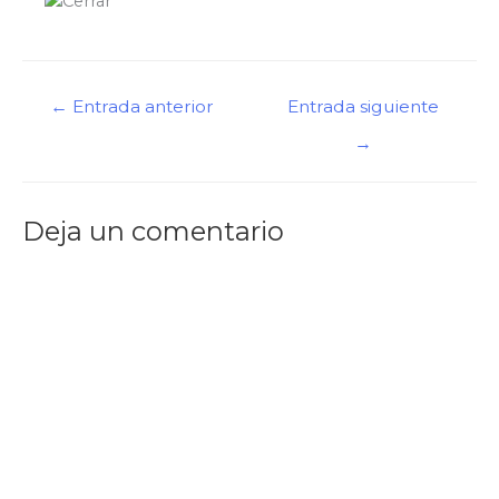
Navegación
←
Entrada anterior
Entrada siguiente
de
→
entradas
Deja un comentario