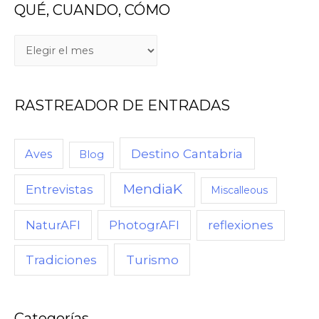
QUÉ, CUANDO, CÓMO
Q
U
É
RASTREADOR DE ENTRADAS
,
C
U
Destino Cantabria
Aves
Blog
A
MendiaK
N
Entrevistas
Miscalleous
D
NaturAFI
PhotogrAFI
reflexiones
O
,
Turismo
Tradiciones
C
Ó
M
Categorías