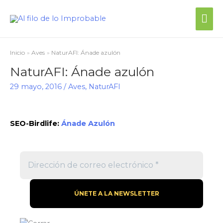
Me
prin
Inicio
Aves
NaturAFI: Ánade azulón
NaturAFI: Ánade azulón
29 mayo, 2016
/
Aves
,
NaturAFI
SEO-Birdlife:
Ánade Azulón