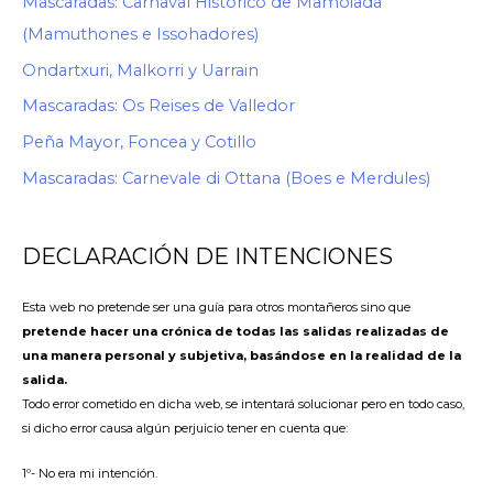
Mascaradas: Carnaval Histórico de Mamoiada
(Mamuthones e Issohadores)
Ondartxuri, Malkorri y Uarrain
Mascaradas: Os Reises de Valledor
Peña Mayor, Foncea y Cotillo
Mascaradas: Carnevale di Ottana (Boes e Merdules)
DECLARACIÓN DE INTENCIONES
Esta web no pretende ser una guía para otros montañeros sino que
pretende hacer una crónica de todas las salidas realizadas de
una manera personal y subjetiva, basándose en la realidad de la
salida.
Todo error cometido en dicha web, se intentará solucionar pero en todo caso,
si dicho error causa algún perjuicio tener en cuenta que:
1º- No era mi intención.