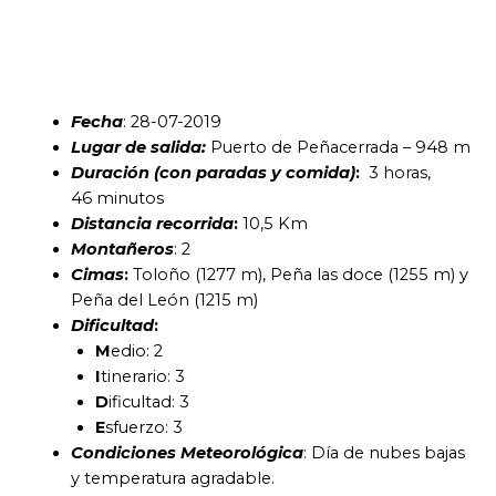
Fecha
: 28-07-2019
Lugar de salida:
Puerto de Peñacerrada – 948 m
Duración (con paradas y comida)
:
3 horas,
46 minutos
Distancia recorrida
:
10,5 Km
Montañeros
: 2
Cimas
:
Toloño (1277 m), Peña las doce (1255 m) y
Peña del León (1215 m)
Dificultad
:
M
edio: 2
I
tinerario: 3
D
ificultad: 3
E
sfuerzo: 3
Condiciones Meteorológica
: Día de nubes bajas
y temperatura agradable.