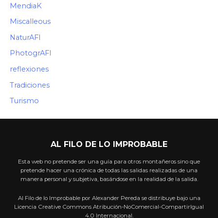
MendiaK
Miscalleous
NaturAFI
PhotogrAFI
reflexiones
Tradiciones
Turismo
AL FILO DE LO IMPROBABLE
Esta web no pretende ser una guía para otros montañeros sino que
pretende hacer una crónica de todas las salidas realizadas de una
manera personal y subjetiva, basándose en la realidad de la salida.
Al Filo de lo Improbable por Alexander Pereda se distribuye bajo una
Licencia Creative Commons Atribución-NoComercial-CompartirIgual
4.0 Internacional.