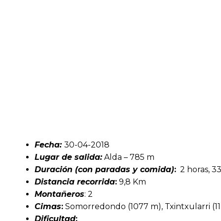
Fecha:
30-04-2018
Lugar de salida:
Alda – 785 m
Duración (con paradas y comida)
:
2 horas, 3
Distancia recorrida
:
9,8 Km
Montañeros
: 2
Cimas
:
Somorredondo (1077 m), Txintxularri (112
Dificultad
: