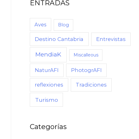
ENTRADAS
C
U
A
Aves
Blog
N
Destino Cantabria
Entrevistas
D
O
MendiaK
Miscalleous
,
NaturAFI
PhotogrAFI
C
Ó
reflexiones
Tradiciones
M
Turismo
O
Categorías