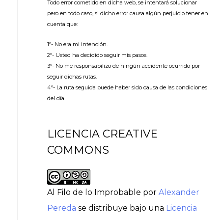
Todo error cometido en dicha web, se intentará solucionar
pero en todo caso, si dicho error causa algún perjuicio tener en
cuenta que:
1º- No era mi intención.
2º- Usted ha decidido seguir mis pasos.
3º- No me responsabilizo de ningún accidente ocurrido por
seguir dichas rutas.
4º- La ruta seguida puede haber sido causa de las condiciones
del día.
LICENCIA CREATIVE
COMMONS
Al Filo de lo Improbable
por
Alexander
Pereda
se distribuye bajo una
Licencia