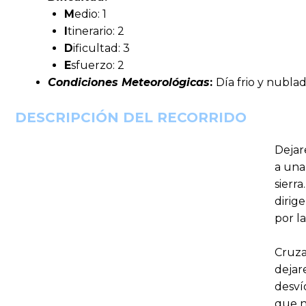
M
edio: 1
I
tinerario: 2
D
ificultad: 3
E
sfuerzo: 2
Condiciones Meteorológicas
:
Día frio y nubla
DESCRIPCIÓN DEL RECORRIDO
Dejar
a una
sierr
dirig
por l
Cruza
dejar
desví
que n