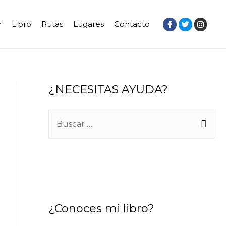
r
Libro
Rutas
Lugares
Contacto
¿NECESITAS AYUDA?
B
u
s
c
a
r
¿Conoces mi libro?
: