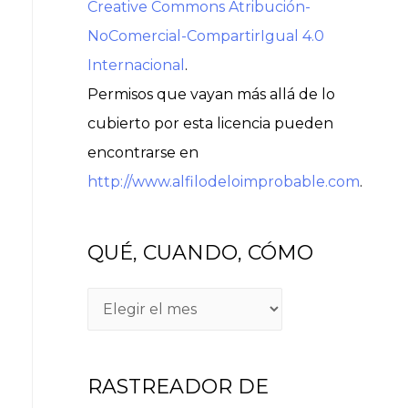
Creative Commons Atribución-
NoComercial-CompartirIgual 4.0
Internacional
.
Permisos que vayan más allá de lo
cubierto por esta licencia pueden
encontrarse en
http://www.alfilodeloimprobable.com
.
QUÉ, CUANDO, CÓMO
Q
U
É
RASTREADOR DE
,