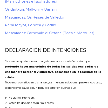
(Mamuthones e Issohadores)
Ondartxuri, Malkorri y Uarrain
Mascaradas: Os Reises de Valledor
Peña Mayor, Foncea y Cotillo
Mascaradas: Carnevale di Ottana (Boes e Merdules)
DECLARACIÓN DE INTENCIONES
Esta web no pretende ser una guía para otros montañeros sino que
pretende hacer una crónica de todas las salidas realizadas de
una manera personal y subjetiva, basándose en la realidad de la
salida.
Todo error cometido en dicha web, se intentará solucionar pero en todo caso,
si dicho error causa algún perjuicio tener en cuenta que:
1º- No era mi intención.
2º- Usted ha decidido seguir mis pasos.