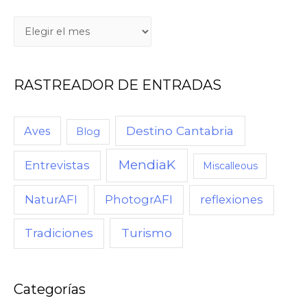
Q
U
É
RASTREADOR DE ENTRADAS
,
C
U
Destino Cantabria
Aves
Blog
A
MendiaK
N
Entrevistas
Miscalleous
D
NaturAFI
PhotogrAFI
reflexiones
O
,
Turismo
Tradiciones
C
Ó
M
Categorías
O