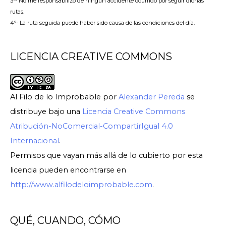
3º- No me responsabilizo de ningún accidente ocurrido por seguir dichas
rutas.
4º- La ruta seguida puede haber sido causa de las condiciones del día.
LICENCIA CREATIVE COMMONS
Al Filo de lo Improbable
por
Alexander Pereda
se
distribuye bajo una
Licencia Creative Commons
Atribución-NoComercial-CompartirIgual 4.0
Internacional
.
Permisos que vayan más allá de lo cubierto por esta
licencia pueden encontrarse en
http://www.alfilodeloimprobable.com
.
QUÉ, CUANDO, CÓMO