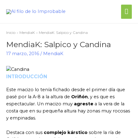
Me
prin
Inicio
MendiaK
MendiaK: Salpico y Candina
MendiaK: Salpico y Candina
17 marzo, 2016
/
MendiaK
INTRODUCCIÓN
Este macizo lo tenía fichado desde el primer día que
pasé por la A-8 a la altura de
Oriñón
, y es que es
espectacular. Un macizo muy
agreste
a la vera de la
costa que en su pequeña altura hay zonas muy rocosas
y empinadas.
Destaca con sus
complejo kárstico
sobre la ría de