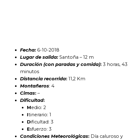
Fecha:
6-10-2018
Lugar de salida:
Santoña – 12 m
Duración (con paradas y comida)
:
3 horas, 43
minutos
Distancia recorrida
:
11,2 Km
Montañeros
: 4
Cimas
:
–
Dificultad
:
M
edio: 2
I
tinerario: 1
D
ificultad: 3
E
sfuerzo: 3
Condiciones Meteorológicas
:
Día caluroso y