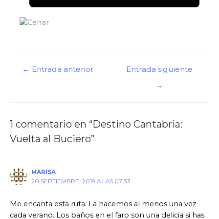
Navegación
←
Entrada anterior
Entrada siguiente
de
→
entradas
1 comentario en “Destino Cantabria:
Vuelta al Buciero”
MARISA
20 SEPTIEMBRE, 2019 A LAS 07:33
Me encanta esta ruta. La hacemos al menos una vez
cada verano. Los baños en el faro son una delicia si has