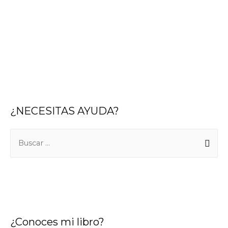
¿NECESITAS AYUDA?
B
u
s
c
a
r
¿Conoces mi libro?
: