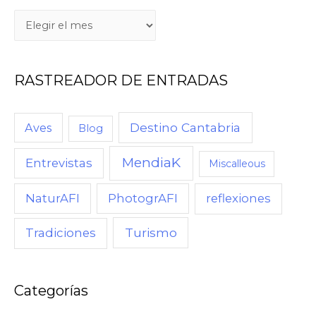
Q
U
É
RASTREADOR DE ENTRADAS
,
C
U
Destino Cantabria
Aves
Blog
A
MendiaK
N
Entrevistas
Miscalleous
D
NaturAFI
PhotogrAFI
reflexiones
O
,
Turismo
Tradiciones
C
Ó
M
Categorías
O