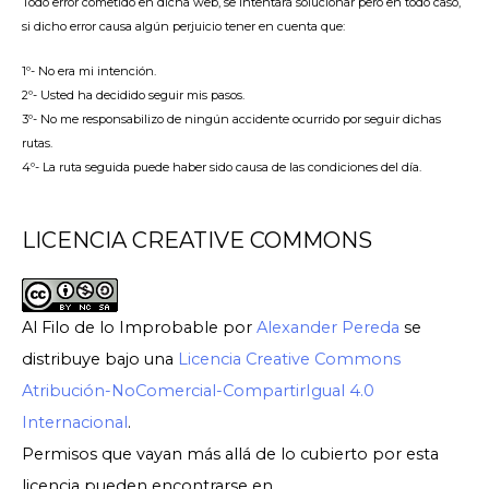
Todo error cometido en dicha web, se intentará solucionar pero en todo caso,
si dicho error causa algún perjuicio tener en cuenta que:
1º- No era mi intención.
2º- Usted ha decidido seguir mis pasos.
3º- No me responsabilizo de ningún accidente ocurrido por seguir dichas
rutas.
4º- La ruta seguida puede haber sido causa de las condiciones del día.
LICENCIA CREATIVE COMMONS
Al Filo de lo Improbable
por
Alexander Pereda
se
distribuye bajo una
Licencia Creative Commons
Atribución-NoComercial-CompartirIgual 4.0
Internacional
.
Permisos que vayan más allá de lo cubierto por esta
licencia pueden encontrarse en