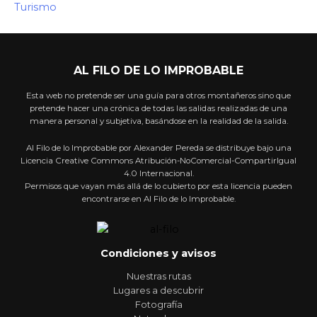
Turismo
AL FILO DE LO IMPROBABLE
Esta web no pretende ser una guía para otros montañeros sino que
pretende hacer una crónica de todas las salidas realizadas de una
manera personal y subjetiva, basándose en la realidad de la salida.
Al Filo de lo Improbable por Alexander Pereda se distribuye bajo una
Licencia Creative Commons Atribución-NoComercial-CompartirIgual
4.0 Internacional.
Permisos que vayan más allá de lo cubierto por esta licencia pueden
encontrarse en Al Filo de lo Improbable.
Condiciones y avisos
Nuestras rutas
Lugares a descubrir
Fotografía