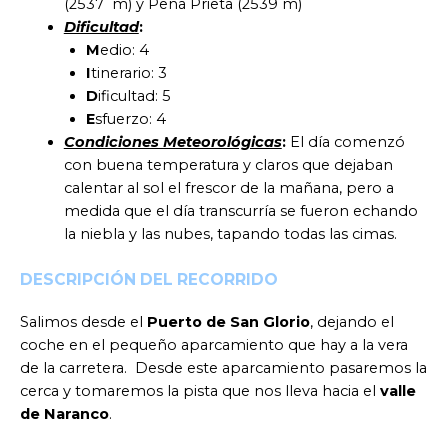
(2537 m) y Peña Prieta (2539 m)
Dificultad
:
M
edio: 4
I
tinerario: 3
D
ificultad: 5
E
sfuerzo: 4
Condiciones Meteorológicas
:
El día comenzó
con buena temperatura y claros que dejaban
calentar al sol el frescor de la mañana, pero a
medida que el día transcurría se fueron echando
la niebla y las nubes, tapando todas las cimas.
DESCRIPCIÓN DEL RECORRIDO
Salimos desde el
Puerto de San Glorio
, dejando el
coche en el pequeño aparcamiento que hay a la vera
de la carretera. Desde este aparcamiento pasaremos la
cerca y tomaremos la pista que nos lleva hacia el
valle
de Naranco
.