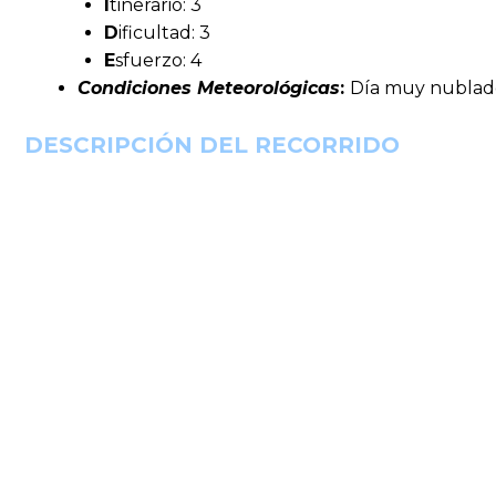
I
tinerario: 3
D
ificultad: 3
E
sfuerzo: 4
Condiciones Meteorológicas
:
Día muy nublado,
DESCRIPCIÓN DEL RECORRIDO