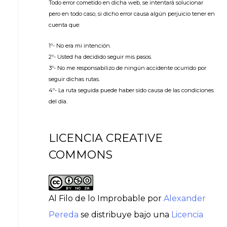
Todo error cometido en dicha web, se intentará solucionar
pero en todo caso, si dicho error causa algún perjuicio tener en
cuenta que:
1º- No era mi intención.
2º- Usted ha decidido seguir mis pasos.
3º- No me responsabilizo de ningún accidente ocurrido por
seguir dichas rutas.
4º- La ruta seguida puede haber sido causa de las condiciones
del día.
LICENCIA CREATIVE
COMMONS
Al Filo de lo Improbable
por
Alexander
Pereda
se distribuye bajo una
Licencia