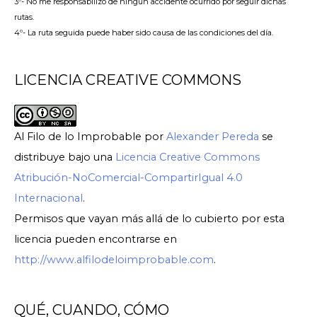
3º- No me responsabilizo de ningún accidente ocurrido por seguir dichas
rutas.
4º- La ruta seguida puede haber sido causa de las condiciones del día.
LICENCIA CREATIVE COMMONS
Al Filo de lo Improbable
por
Alexander Pereda
se
distribuye bajo una
Licencia Creative Commons
Atribución-NoComercial-CompartirIgual 4.0
Internacional
.
Permisos que vayan más allá de lo cubierto por esta
licencia pueden encontrarse en
http://www.alfilodeloimprobable.com
.
QUÉ, CUANDO, CÓMO