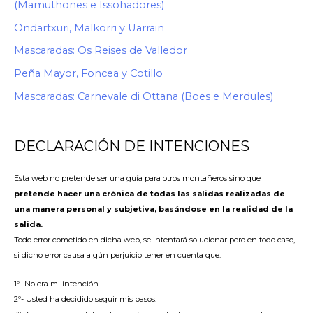
(Mamuthones e Issohadores)
Ondartxuri, Malkorri y Uarrain
Mascaradas: Os Reises de Valledor
Peña Mayor, Foncea y Cotillo
Mascaradas: Carnevale di Ottana (Boes e Merdules)
DECLARACIÓN DE INTENCIONES
Esta web no pretende ser una guía para otros montañeros sino que
pretende hacer una crónica de todas las salidas realizadas de
una manera personal y subjetiva, basándose en la realidad de la
salida.
Todo error cometido en dicha web, se intentará solucionar pero en todo caso,
si dicho error causa algún perjuicio tener en cuenta que:
1º- No era mi intención.
2º- Usted ha decidido seguir mis pasos.