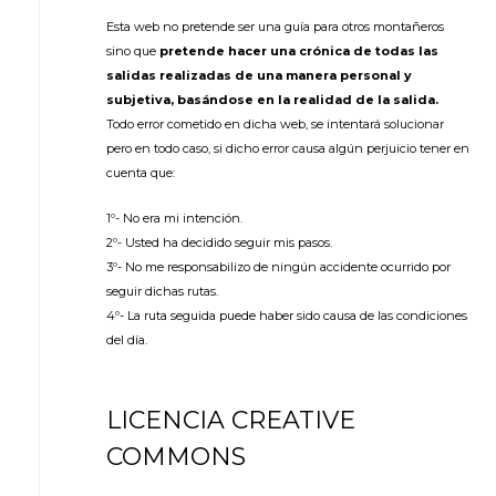
Esta web no pretende ser una guía para otros montañeros
sino que
pretende hacer una crónica de todas las
salidas realizadas de una manera personal y
subjetiva, basándose en la realidad de la salida.
Todo error cometido en dicha web, se intentará solucionar
pero en todo caso, si dicho error causa algún perjuicio tener en
cuenta que:
1º- No era mi intención.
2º- Usted ha decidido seguir mis pasos.
3º- No me responsabilizo de ningún accidente ocurrido por
seguir dichas rutas.
4º- La ruta seguida puede haber sido causa de las condiciones
del día.
LICENCIA CREATIVE
COMMONS