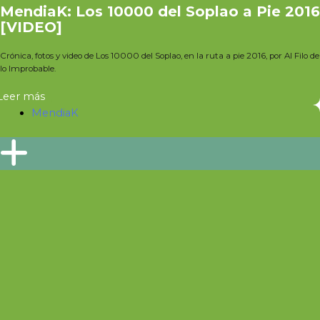
MendiaK: Los 10000 del Soplao a Pie 2016
[VIDEO]
Crónica, fotos y video de Los 10000 del Soplao, en la ruta a pie 2016, por Al Filo de
lo Improbable.
Leer más
MendiaK