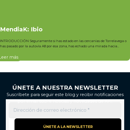
MendiaK: Ibio
INTRODUCCIÓN Seguramente si has estado en las cercanías de Torrelavega o
has pasado por la autovía A8 por esa zona, has echado una mirada hacia...
Leer más
ÚNETE A NUESTRA NEWSLETTER
Suscríbete para seguir este blog y recibir notificaciones
por email sobre noticias y novedades de AFI.