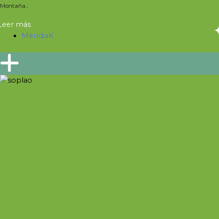
Montaña...
Leer más
MendiaK